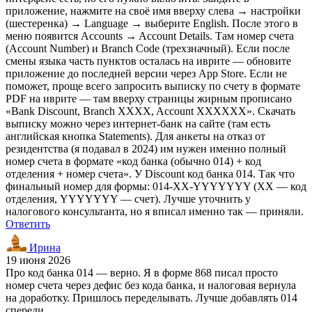
приложение, нажмите на своё имя вверху слева → настройки
(шестеренка) → Language → выберите English. После этого в
меню появится Accounts → Account Details. Там номер счета
(Account Number) и Branch Code (трехзначный). Если после
смены языка часть пунктов осталась на иврите — обновите
приложение до последней версии через App Store. Если не
поможет, проще всего запросить выписку по счету в формате
PDF на иврите — там вверху страницы жирным прописано
«Bank Discount, Branch XXXX, Account XXXXXX». Скачать
выписку можно через интернет-банк на сайте (там есть
английская кнопка Statements). Для анкеты на отказ от
резидентства (я подавал в 2024) им нужен именно полный
номер счета в формате «код банка (обычно 014) + код
отделения + номер счета». У Discount код банка 014. Так что
финальный номер для формы: 014-XX-YYYYYYY (XX — код
отделения, YYYYYYY — счет). Лучше уточнить у
налогового консультанта, но я вписал именно так — приняли.
Ответить
Ирина
19 июня 2026
Про код банка 014 — верно. Я в форме 868 писал просто
номер счета через дефис без кода банка, и налоговая вернула
на доработку. Пришлось переделывать. Лучше добавлять 014
спереди.