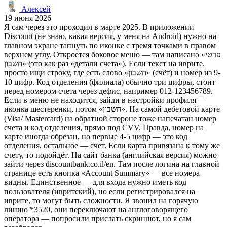
Алексей
19 июня 2026
Я сам через это проходил в марте 2025. В приложении
Discount (не знаю, какая версия, у меня на Android) нужно на
главном экране тапнуть по иконке с тремя точками в правом
верхнем углу. Откроется боковое меню — там написано «פרטי
חשבון» (это как раз «детали счета»). Если текст на иврите,
просто ищи строку, где есть слово «חשבון» (счёт) и номер из 9-
10 цифр. Код отделения (филиала) обычно три цифры, стоит
перед номером счета через дефис, например 012-123456789.
Если в меню не находится, зайди в настройки профиля —
иконка шестеренки, потом «חשבון». На самой дебетовой карте
(Visa/ Mastercard) на обратной стороне тоже напечатан номер
счета и код отделения, прямо под CVV. Правда, номер на
карте иногда обрезан, но первые 4-5 цифр — это код
отделения, остальное — счет. Если карта привязана к тому же
счету, то подойдёт. На сайт банка (английская версия) можно
зайти через discountbank.co.il/en. Там после логина на главной
странице есть кнопка «Account Summary» — все номера
видны. Единственное — для входа нужно иметь код
пользователя (ивритский), но если регистрировался на
иврите, то могут быть сложности. Я звонил на горячую
линию *3520, они переключают на англоговорящего
оператора — попросили прислать скриншот, но я сам