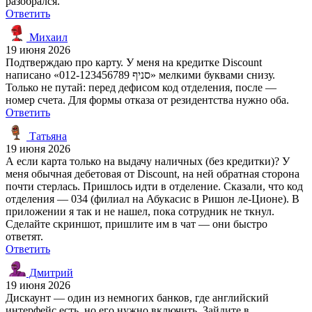
разобрался.
Ответить
Михаил
19 июня 2026
Подтверждаю про карту. У меня на кредитке Discount
написано «סניף 012-123456789» мелкими буквами снизу.
Только не путай: перед дефисом код отделения, после —
номер счета. Для формы отказа от резидентства нужно оба.
Ответить
Татьяна
19 июня 2026
А если карта только на выдачу наличных (без кредитки)? У
меня обычная дебетовая от Discount, на ней обратная сторона
почти стерлась. Пришлось идти в отделение. Сказали, что код
отделения — 034 (филиал на Абукасис в Ришон ле-Ционе). В
приложении я так и не нашел, пока сотрудник не ткнул.
Сделайте скриншот, пришлите им в чат — они быстро
ответят.
Ответить
Дмитрий
19 июня 2026
Дискаунт — один из немногих банков, где английский
интерфейс есть, но его нужно включить. Зайдите в