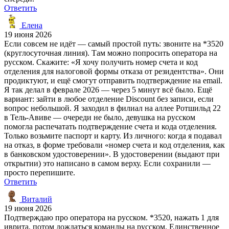
Ответить
Елена
19 июня 2026
Если совсем не идёт — самый простой путь: звоните на *3520
(круглосуточная линия). Там можно попросить оператора на
русском. Скажите: «Я хочу получить номер счета и код
отделения для налоговой формы отказа от резидентства». Они
продиктуют, и ещё смогут отправить подтверждение на email.
Я так делал в феврале 2026 — через 5 минут всё было. Ещё
вариант: зайти в любое отделение Discount без записи, если
вопрос небольшой. Я заходил в филиал на аллее Ротшильд 22
в Тель-Авиве — очереди не было, девушка на русском
помогла распечатать подтверждение счета и кода отделения.
Только возьмите паспорт и карту. Из личного: когда я подавал
на отказ, в форме требовали «номер счета и код отделения, как
в банковском удостоверении». В удостоверении (выдают при
открытии) это написано в самом верху. Если сохранили —
просто перепишите.
Ответить
Виталий
19 июня 2026
Подтверждаю про оператора на русском. *3520, нажать 1 для
иврита, потом дождаться команды на русском. Единственное