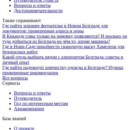
Путеводитель туриста
Вопросы и ответы
Достопримечательности
Также спрашивают
Где найти хорошее фотоателье в Новом Белграде для
документов: проверенные адреса и цены
В Кикинде совы только на зимовку появляются? И реально ли
туда добраться из Белграда на чём-то, кроме машины?
Где в Нови-Саде приобрести сварочную маску Хамелеон для
безопасных работ
Какой отель выбрать рядом с аэропортом Белграда: советы и
личный опыт
Где найти надежную химчистку одежды в Белграде? Нужны
проверенные рекомендации
Все вопросы
Сервисы
Вопросы и ответы
Путеводитель
Гид по интересным местам
Авиакомпании
База знаний
О проекте