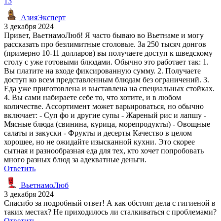
13
АзияЭксперт
3 декабря 2024
Привет, ВьетнамоЛюб! Я часто бываю во Вьетнаме и могу
рассказать про безлимитные столовые. За 250 тысяч донгов
(примерно 10-11 долларов) вы получаете доступ к шведскому
столу с уже готовыми блюдами. Обычно это работает так: 1.
Вы платите на входе фиксированную сумму. 2. Получаете
доступ ко всем представленным блюдам без ограничений. 3.
Еда уже приготовлена и выставлена на специальных стойках.
4. Вы сами набираете себе то, что хотите, и в любом
количестве. Ассортимент может варьироваться, но обычно
включает: - Суп фо и другие супы - Жареный рис и лапшу -
Мясные блюда (свинина, курица, морепродукты) - Овощные
салаты и закуски - Фрукты и десерты Качество в целом
хорошее, но не ожидайте изысканной кухни. Это скорее
сытная и разнообразная еда для тех, кто хочет попробовать
много разных блюд за адекватные деньги.
Ответить
ВьетнамоЛюб
3 декабря 2024
Спасибо за подробный ответ! А как обстоят дела с гигиеной в
таких местах? Не приходилось ли сталкиваться с проблемами?
Ответить