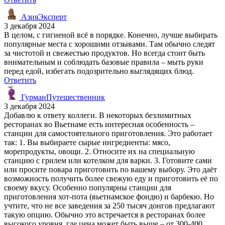
АзияЭксперт
3 декабря 2024
В целом, с гигиеной всё в порядке. Конечно, лучше выбирать
популярные места с хорошими отзывами. Там обычно следят
за чистотой и свежестью продуктов. Но всегда стоит быть
внимательным и соблюдать базовые правила – мыть руки
перед едой, избегать подозрительно выглядящих блюд.
Ответить
ГурманПутешественник
3 декабря 2024
Добавлю к ответу коллеги. В некоторых безлимитных
ресторанах во Вьетнаме есть интересная особенность –
станции для самостоятельного приготовления. Это работает
так: 1. Вы выбираете сырые ингредиенты: мясо,
морепродукты, овощи. 2. Относите их на специальную
станцию с грилем или котелком для варки. 3. Готовите сами
или просите повара приготовить по вашему выбору. Это даёт
возможность получить более свежую еду и приготовить её по
своему вкусу. Особенно популярны станции для
приготовления хот-пота (вьетнамское фондю) и барбекю. Но
учтите, что не все заведения за 250 тысяч донгов предлагают
такую опцию. Обычно это встречается в ресторанах более
высокого уровня, где цена может быть выше – от 300-400