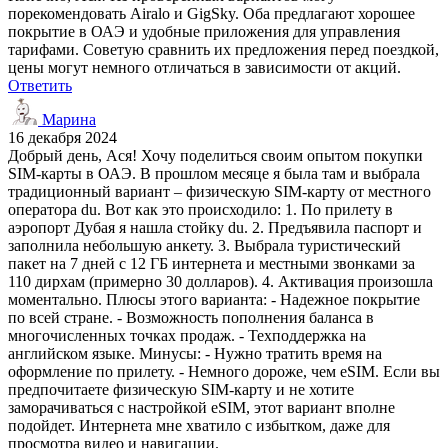
порекомендовать Airalo и GigSky. Оба предлагают хорошее
покрытие в ОАЭ и удобные приложения для управления
тарифами. Советую сравнить их предложения перед поездкой,
цены могут немного отличаться в зависимости от акций.
Ответить
Марина
16 декабря 2024
Добрый день, Ася! Хочу поделиться своим опытом покупки
SIM-карты в ОАЭ. В прошлом месяце я была там и выбрала
традиционный вариант – физическую SIM-карту от местного
оператора du. Вот как это происходило: 1. По прилету в
аэропорт Дубая я нашла стойку du. 2. Предъявила паспорт и
заполнила небольшую анкету. 3. Выбрала туристический
пакет на 7 дней с 12 ГБ интернета и местными звонками за
110 дирхам (примерно 30 долларов). 4. Активация произошла
моментально. Плюсы этого варианта: - Надежное покрытие
по всей стране. - Возможность пополнения баланса в
многочисленных точках продаж. - Техподдержка на
английском языке. Минусы: - Нужно тратить время на
оформление по прилету. - Немного дороже, чем eSIM. Если вы
предпочитаете физическую SIM-карту и не хотите
заморачиваться с настройкой eSIM, этот вариант вполне
подойдет. Интернета мне хватило с избытком, даже для
просмотра видео и навигации.