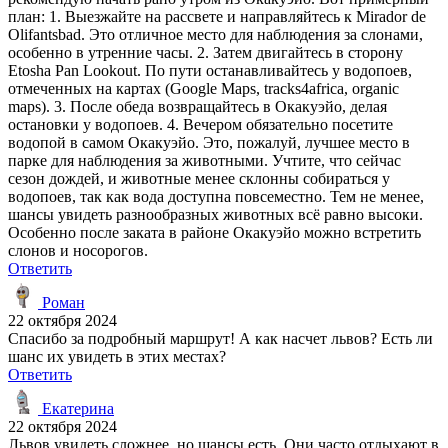
план: 1. Выезжайте на рассвете и направляйтесь к Mirador de
Olifantsbad. Это отличное место для наблюдения за слонами,
особенно в утренние часы. 2. Затем двигайтесь в сторону
Etosha Pan Lookout. По пути останавливайтесь у водопоев,
отмеченных на картах (Google Maps, tracks4africa, organic
maps). 3. После обеда возвращайтесь в Окакуэйо, делая
остановки у водопоев. 4. Вечером обязательно посетите
водопой в самом Окакуэйо. Это, пожалуй, лучшее место в
парке для наблюдения за животными. Учтите, что сейчас
сезон дождей, и животные менее склонны собираться у
водопоев, так как вода доступна повсеместно. Тем не менее,
шансы увидеть разнообразных животных всё равно высоки.
Особенно после заката в районе Окакуэйо можно встретить
слонов и носорогов.
Ответить
Роман
22 октября 2024
Спасибо за подробный маршрут! А как насчет львов? Есть ли
шанс их увидеть в этих местах?
Ответить
Екатерина
22 октября 2024
Львов увидеть сложнее, но шансы есть. Они часто отдыхают в