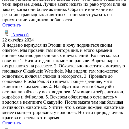
тени деревьев днем. Лучше всего искать их рано утром или на
закате, когда они более активны. Обратите внимание на
реакцию травоядных животных – они могут указать на
присутствие хищников поблизости.
Ответить
Алексей
22 октября 2024
Я недавно вернулся из Этоши и хочу поделиться своим
опытом. Мы провели там полтора дня, и этого времени
вполне хватило для основных впечатлений. Вот несколько
советов: 1. Начните день как можно раньше. Ворота парка
открываются на рассвете. 2. Обязательно посетите смотровую
площадку Okaukuejo Waterhole. Мы видели там множество
животных, включая слонов и носорогов. 3. Проедьте до
солончака Etosha Pan. Это впечатляющее зрелище, хотя
животных там меньше. 4. На обратном пути в Окакуэйо
останавливайтесь у всех водопоев. Мы видели зебр, антилоп,
жирафов и буйволов. 5. Вечером обязательно останьтесь у
водопоя в кемпинге Окакуэйо. После заката там наибольшая
активность животных. Учтите, что в сезон дождей животные
менее сконцентрированы у водопоев. Но зато природа очень
красива и зелена в это время.
Ответить