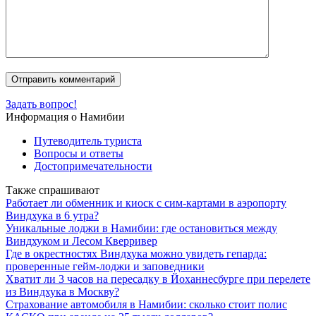
Задать вопрос!
Информация о Намибии
Путеводитель туриста
Вопросы и ответы
Достопримечательности
Также спрашивают
Работает ли обменник и киоск с сим-картами в аэропорту
Виндхука в 6 утра?
Уникальные лоджи в Намибии: где остановиться между
Виндхуком и Лесом Кверривер
Где в окрестностях Виндхука можно увидеть гепарда:
проверенные гейм-лоджи и заповедники
Хватит ли 3 часов на пересадку в Йоханнесбурге при перелете
из Виндхука в Москву?
Страхование автомобиля в Намибии: сколько стоит полис