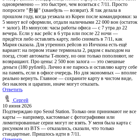
одновременно — это быстрее, чем возиться с 7/11. Просто
попросите "환불" (хванбуль — возврат). Я так делала в
прошлом году, когда уезжала из Кореи после командировки: за
5 минут всё оформили, отдали наличными 22 000 вон (остаток
+ залог). Из минусов: часы работы офиса — с 7 утра до 22
вечера. Если у вас рейс в 6 утра или после 22 ночи —
придётся либо оставлять карту, либо снимать в 7/11, как
Мария сказала. Для утренних рейсов из Инчхона есть ещё
вариант: на первом этаже терминала 2, рядом с выходом на
поезд, стоят автоматы T-money, но они только пополняют, не
возвращают. Про цены: 2 500 вон залога — это смешные
деньги (180 рублей). Лично я не парюсь и оставляю карту себе
на память, если в офисе очередь. Но для экономных — вполне
реально вернуть. Главное — сохраните карту в чистом виде,
без наклеек и царапин, иначе могут отказать.
Ответить
Сергей
10 июня 2026
Подтверждаю про Seoul Station. Только они принимают не все
карты — например, кастомные с фотографиями или
лимитированные серии могут не взять. У меня была карта с
рисунком из BTS — отказались, сказали, что только
стандартные. Пришлось идти в 7/11.
Ответить