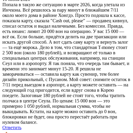
Попала в такую же ситуацию в марте 2026, когда улетала из
Инчхона. Всё решилось за пару минут в ближайшем 7/11
около моего дома в районе Хонгдэ. Просто подошла к кассе,
показала карту, сказала "Cash out, please" — продавец кивнул,
списал остаток и выдал наличными. Без комиссии. Правда,
есть нюанс: лимит 20 000 вон на операцию. У вас 15 000 —
всё ок. Если больше, придётся делить на две транзакции или
искать другой способ. А вот сдать саму карту и вернуть залог
— та ещё морока. Дело в том, что стандартная T-money стоит
2 500 вон (около 180 рублей), и возвращают её только в
специальных центрах обслуживания, например, на станции
Сеул или в аэропорту. Я так поняла, что очередь там бывает, и
времени это занимает минут 15-20. Я решила не
заморачиваться — оставила карту как сувенир, тем более
дизайн прикольный, с Пусаном. Мой совет: снимите остаток в
7/11 перед выездом в аэропорт, а карту можете оставить — на
следующий год пригодится, если вдруг снова в Корею
поедете. Залоговые 180 рублей не стоят того, чтобы тратить
полчаса в центре Сеула. По ценам: 15 000 вон — это
примерно 1 050 рублей, нормальная сумма, чтобы не
выкидывать. Кстати, на карте можно оставить до 0 вон,
блокировки не будет, она просто перестаёт работать при
нулевом балансе.
Ответить