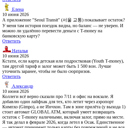
Елена
10 июня 2026
А приложение "Seoul Transit" (서울 교통) показывает остаток?
У меня там история поездок видна, но баланс — не уверен. И
можно ли удалённо перевести деньги с T-money на
банковскую карту?
Ответить
Наталья
10 июня 2026
Кстати, если карта детская или подростковая (Youth T-money),
там другой тариф и залог может быть 1 500 вон. Лучше
уточнить заранее, чтобы не было сюрпризов.
Ответить
Александр
10 июня 2026
Коллеги всё верно сказали про 7/11 и офис на вокзале. Я
добавлю один лайфхак для тех, кто летит через аэропорт
Кимпхо (Gimpo), а не Инчхон. Там в зоне прилёта (у выхода 1)
стоит автомат GLOBAL ATM, который умеет возвращать
остаток с T-money наличными, включая залог, прямо на месте.
Я так делал в феврале 2026, когда летел в Осак. Единственное
— автомат принимает только карты без повреждений и не все