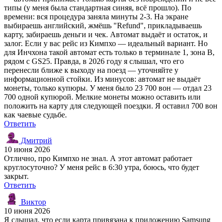
типы (у меня была стандартная синяя, всё прошло). По
времени: вся процедура заняла минуты 2-3. На экране
выбираешь английский, жмёшь "Refund", прикладываешь
карту, забираешь деньги и чек. Автомат выдаёт и остаток, и
залог. Если у вас рейс из Кимпхо — идеальный вариант. Но
для Инчхона такой автомат есть только в терминале 1, зона B,
рядом с GS25. Правда, в 2026 году я слышал, что его
перенесли ближе к выходу на поезд — уточняйте у
информационной стойки. Из минусов: автомат не выдаёт
монеты, только купюры. У меня было 23 700 вон — отдал 23
700 одной купюрой. Мелкие монеты можно оставить или
положить на карту для следующей поездки. Я оставил 700 вон
как чаевые судьбе.
Ответить
Дмитрий
10 июня 2026
Отлично, про Кимпхо не знал. А этот автомат работает
круглосуточно? У меня рейс в 6:30 утра, боюсь, что будет
закрыт.
Ответить
Виктор
10 июня 2026
Я слышал, что если карта привязана к приложению Samsung