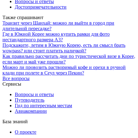
Вопросы и ответы
Достопримечательности
Также спрашивают
Транзит через Шанхай: можно ли выйти в город при
длительной пересадке?
Где в Южной Корее можно купить рамки для фото
нестандартного размера А3?
Подскажите, летим в Южную Корею, есть ли смысл брать
wowpass? или стоит платить наличкой?
Как правильно рассчитать дни по туристической визе в Корее,
если март и май уже прошли?
Можно ли провозить растворимый кофе и орехи в ручной
клади при полете в Сеул через Пекин?
Все вопросы
Сервисы
Вопросы и ответы
Путеводитель
Гид по интересным местам
Авиакомпании
База знаний
О проекте