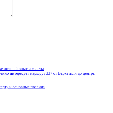
а: личный опыт и советы
енно интересует маршрут 337 от Варкетили до центра
карту и основные правила