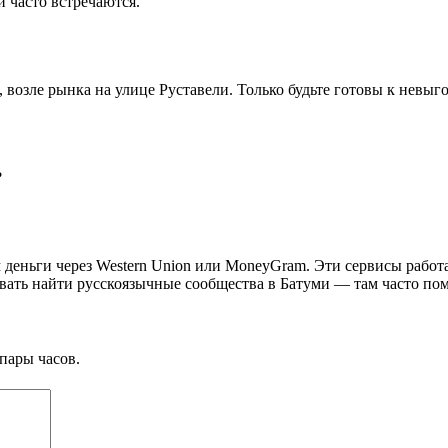
и часто встречаются.
 возле рынка на улице Руставели. Только будьте готовы к невыг
?
м деньги через Western Union или MoneyGram. Эти сервисы работ
вать найти русскоязычные сообщества в Батуми — там часто по
пары часов.