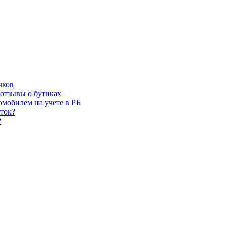
чков
отзывы о бутиках
омобилем на учете в РБ
сток?
?