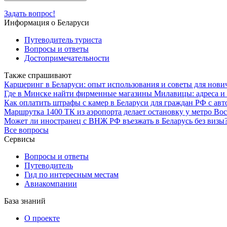
Задать вопрос!
Информация о Беларуси
Путеводитель туриста
Вопросы и ответы
Достопримечательности
Также спрашивают
Каршеринг в Беларуси: опыт использования и советы для нови
Где в Минске найти фирменные магазины Милавицы: адреса и 
Как оплатить штрафы с камер в Беларуси для граждан РФ с авт
Маршрутка 1400 ТК из аэропорта делает остановку у метро Во
Может ли иностранец с ВНЖ РФ въезжать в Беларусь без визы
Все вопросы
Сервисы
Вопросы и ответы
Путеводитель
Гид по интересным местам
Авиакомпании
База знаний
О проекте