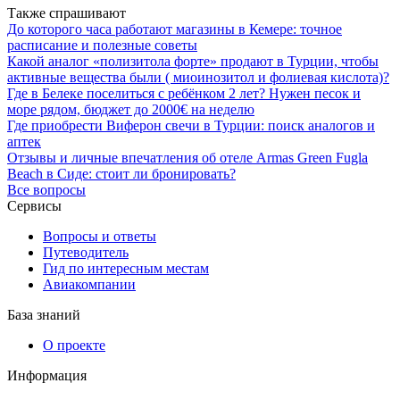
Также спрашивают
До которого часа работают магазины в Кемере: точное
расписание и полезные советы
Какой аналог «полизитола форте» продают в Турции, чтобы
активные вещества были ( миоинозитол и фолиевая кислота)?
Где в Белеке поселиться с ребёнком 2 лет? Нужен песок и
море рядом, бюджет до 2000€ на неделю
Где приобрести Виферон свечи в Турции: поиск аналогов и
аптек
Отзывы и личные впечатления об отеле Armas Green Fugla
Beach в Сиде: стоит ли бронировать?
Все вопросы
Сервисы
Вопросы и ответы
Путеводитель
Гид по интересным местам
Авиакомпании
База знаний
О проекте
Информация