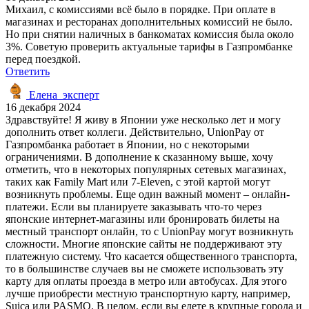
Михаил, с комиссиями всё было в порядке. При оплате в
магазинах и ресторанах дополнительных комиссий не было.
Но при снятии наличных в банкоматах комиссия была около
3%. Советую проверить актуальные тарифы в Газпромбанке
перед поездкой.
Ответить
Елена_эксперт
16 декабря 2024
Здравствуйте! Я живу в Японии уже несколько лет и могу
дополнить ответ коллеги. Действительно, UnionPay от
Газпромбанка работает в Японии, но с некоторыми
ограничениями. В дополнение к сказанному выше, хочу
отметить, что в некоторых популярных сетевых магазинах,
таких как Family Mart или 7-Eleven, с этой картой могут
возникнуть проблемы. Еще один важный момент – онлайн-
платежи. Если вы планируете заказывать что-то через
японские интернет-магазины или бронировать билеты на
местный транспорт онлайн, то с UnionPay могут возникнуть
сложности. Многие японские сайты не поддерживают эту
платежную систему. Что касается общественного транспорта,
то в большинстве случаев вы не сможете использовать эту
карту для оплаты проезда в метро или автобусах. Для этого
лучше приобрести местную транспортную карту, например,
Suica или PASMO. В целом, если вы едете в крупные города и