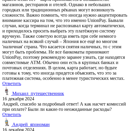
магазинов, ресторанов и отелей. Однако в небольших
городках или традиционных рёканах могут возникнуть
сложности. Важно помнить, что иногда нужно акцентировать
внимание кассира на том, что это именно UnionPay. Бывали
случаи, когда терминал не распознавал карту автоматически,
и приходилось просить выбрать эту платёжную систему
вручную. Также советую всегда иметь при себе немного
наличных на всякий случай – Япония все ещё во многом
'наличная' страна. Что касается снятия наличных, то с этим
могут быть проблемы. Не все банкоматы принимают
UnionPay, поэтому рекомендую заранее узнать, где находятся
совместимые АТМ. Обычно они есть в крупных банках и
почтовых отделениях. В целом, карта работает, но будьте
готовы к тому, что иногда придется объяснять, что это за
платежная система, особенно в менее туристических местах.
Ответить
Михаил_путешественник
16 декабря 2024
Андрей, спасибо за подробный ответ! А как насчет комиссий
при оплате? Были ли какие-то неожиданные расходы?
Ответить
Андрей_япономан
16 декабря 2024