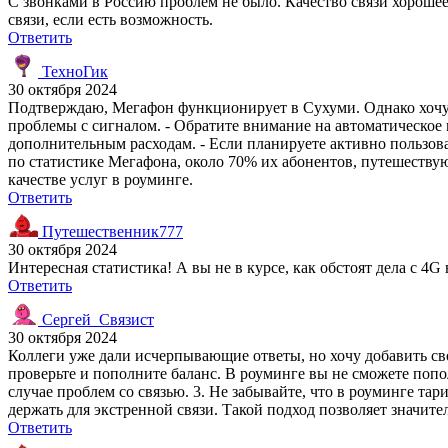
С звонками в Россию проблем не было. Качество связи хороше
связи, если есть возможность.
Ответить
ТехноГик
30 октября 2024
Подтверждаю, Мегафон функционирует в Сухуми. Однако хочу д
проблемы с сигналом. - Обратите внимание на автоматическое
дополнительным расходам. - Если планируете активно пользова
по статистике Мегафона, около 70% их абонентов, путешеству
качестве услуг в роуминге.
Ответить
Путешественник777
30 октября 2024
Интересная статистика! А вы не в курсе, как обстоят дела с 4G
Ответить
Сергей_Связист
30 октября 2024
Коллеги уже дали исчерпывающие ответы, но хочу добавить сво
проверьте и пополните баланс. В роуминге вы не сможете попо
случае проблем со связью. 3. Не забывайте, что в роуминге т
держать для экстренной связи. Такой подход позволяет значите
Ответить