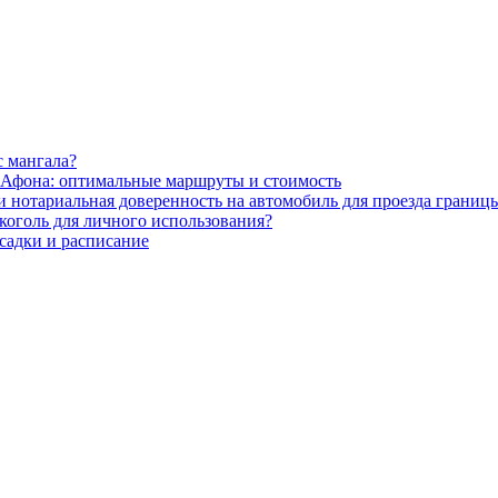
 мангала?
о Афона: оптимальные маршруты и стоимость
 нотариальная доверенность на автомобиль для проезда границ
коголь для личного использования?
садки и расписание