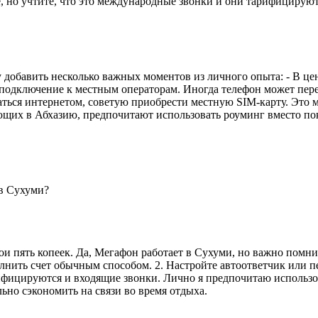
е, но учтите, что это международные звонки и они тарифицирую
обавить несколько важных моментов из личного опыта: - В цент
 подключение к местным операторам. Иногда телефон может перек
ться интернетом, советую приобрести местную SIM-карту. Это мо
ющих в Абхазию, предпочитают использовать роуминг вместо по
 в Сухуми?
и пять копеек. Да, Мегафон работает в Сухуми, но важно помнит
лнить счет обычным способом. 2. Настройте автоответчик или п
арифицируются и входящие звонки. Лично я предпочитаю использ
льно сэкономить на связи во время отдыха.