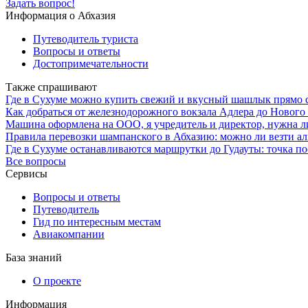
Задать вопрос!
Информация о Абхазия
Путеводитель туриста
Вопросы и ответы
Достопримечательности
Также спрашивают
Где в Сухуме можно купить свежий и вкусный шашлык прямо с
Как добраться от железнодорожного вокзала Адлера до Новог
Машина оформлена на ООО, я учредитель и директор, нужна ли
Правила перевозки шампанского в Абхазию: можно ли везти ал
Где в Сухуме останавливаются маршрутки до Гудауты: точка по
Все вопросы
Сервисы
Вопросы и ответы
Путеводитель
Гид по интересным местам
Авиакомпании
База знаний
О проекте
Информация