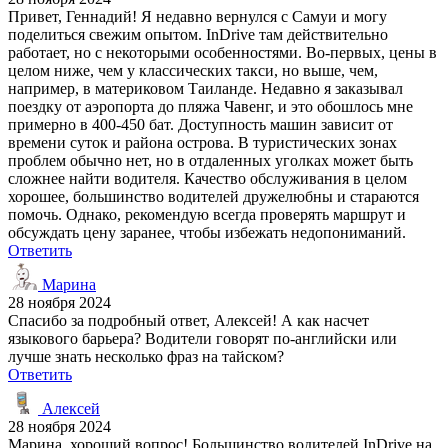
Привет, Геннадий! Я недавно вернулся с Самуи и могу
поделиться свежим опытом. InDrive там действительно
работает, но с некоторыми особенностями. Во-первых, цены в
целом ниже, чем у классических такси, но выше, чем,
например, в материковом Таиланде. Недавно я заказывал
поездку от аэропорта до пляжа Чавенг, и это обошлось мне
примерно в 400-450 бат. Доступность машин зависит от
времени суток и района острова. В туристических зонах
проблем обычно нет, но в отдаленных уголках может быть
сложнее найти водителя. Качество обслуживания в целом
хорошее, большинство водителей дружелюбны и стараются
помочь. Однако, рекомендую всегда проверять маршрут и
обсуждать цену заранее, чтобы избежать недопониманий.
Ответить
Марина
28 ноября 2024
Спасибо за подробный ответ, Алексей! А как насчет
языкового барьера? Водители говорят по-английски или
лучше знать несколько фраз на тайском?
Ответить
Алексей
28 ноября 2024
Марина, хороший вопрос! Большинство водителей InDrive на