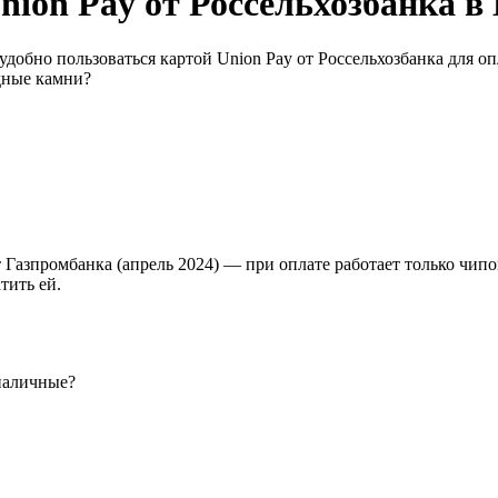
Union Pay от Россельхозбанка 
добно пользоваться картой Union Pay от Россельхозбанка для оп
дные камни?
 Газпромбанка (апрель 2024) — при оплате работает только чип
тить ей.
наличные?