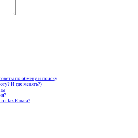
советы по обмену и поиску
юту? И где менять?)
ифы
ня?
от Jaz Fanara?