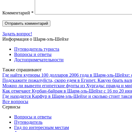
Комментарий
*
Задать вопрос!
Информация о Шарм-эль-Шейхе
Путеводитель туриста
Вопросы и ответы
Достопримечательности
Также спрашивают
Где найти купюры 100 долларов 2006 года в Шарм-эль-Шейхе: 
Подскажите пожалуйста, скоро едем в Египет. Какую брать вал
Можно ли вывезти египетские фунты из Хургады: правда и м
Как отмечают Курбан-байрам в Шарм-эль-Шейхе с 16 по 20 ию
Где находится Карфур в Шарм-эль-Шейхе и сколько стоит такси 
Все вопросы
Сервисы
Вопросы и ответы
Путеводитель
Гид по интересным местам