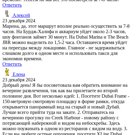
Ответить
Алексей
23 декабря 2024
Марина, да, этот маршрут вполне реально осуществить за 7-8
часов. На Бурдж-Халифа и аквариум уйдет около 2-3 часов,
шоу фонтанов займет 30 минут. На Dubai Marina и The Beach
JBR можно выделить по 1,5-2 часа. Оставшееся время уйдет
на переезды между локациями. Главное - не задерживаться
слишком долго в одном месте и использовать такси для
экономии времени.
Ответить
Елена
23 декабря 2024
Добрый день! Я бы посоветовала вам обратить внимание на
вечерние развлечения, так как вы прилетаете во второй
половине дня. Вот несколько идей: 1. Посетите Dubai Frame -
150-метровую смотровую площадку в форме рамки, откуда
открывается панорамный вид на старый и новый Дубай.
Лучше всего прийти туда на закате. 2. Отправьтесь на
вечернюю прогулку по Creek Harbour - новому району с
потрясающей набережной и видом на небоскребы. Здесь
можно поужинать в одном из ресторанов с видом на воду. 3.
Если вы любите острые ощущения, посетите XLine Dubai