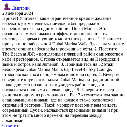
Дмитрий
23 декабря 2024
Привет! Учитывая ваше ограниченное время и желание
избежать утомительных поездок, я бы предложил
сосредоточиться на одном районе - Dubai Marina. Это
позволит вам максимально эффективно использовать
имеющееся время и увидеть много интересного: 1. Начните с
прогулки по набережной Dubai Marina Walk. Здесь вы увидите
впечатляющие небоскребы и роскошные яхты. 2. Посетите
The Beach at JBR - популярный пляжный район с множеством
кафе и ресторанов. Отсюда открывается вид на Персидский
залив и остров Palm Jumeirah. 3. Поднимитесь на 52 этаж
небоскреба Dubai Marina Mall в бар Level 43 Sky Lounge,
чтобы насладиться панорамным видом на город. 4. Вечером
совершите круиз по каналам Dubai Marina на традиционной
лодке доу. Это позволит вам увидеть район с воды и
насладиться ночными огнями города. 5. Завершите вечер
ужином в одном из ресторанов на Pier 7 - семиэтажном здании
с панорамными видами, где на каждом этаже расположен
отдельный ресторан. Такой маршрут позволит вам увидеть
современный Дубай, насладиться красивыми видами и при
этом не тратить много времени на переезды между
локациями.
Ответить