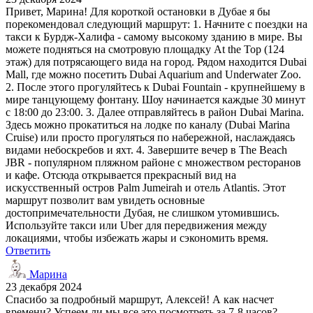
Привет, Марина! Для короткой остановки в Дубае я бы
порекомендовал следующий маршрут: 1. Начните с поездки на
такси к Бурдж-Халифа - самому высокому зданию в мире. Вы
можете подняться на смотровую площадку At the Top (124
этаж) для потрясающего вида на город. Рядом находится Dubai
Mall, где можно посетить Dubai Aquarium and Underwater Zoo.
2. После этого прогуляйтесь к Dubai Fountain - крупнейшему в
мире танцующему фонтану. Шоу начинается каждые 30 минут
с 18:00 до 23:00. 3. Далее отправляйтесь в район Dubai Marina.
Здесь можно прокатиться на лодке по каналу (Dubai Marina
Cruise) или просто прогуляться по набережной, наслаждаясь
видами небоскребов и яхт. 4. Завершите вечер в The Beach
JBR - популярном пляжном районе с множеством ресторанов
и кафе. Отсюда открывается прекрасный вид на
искусственный остров Palm Jumeirah и отель Atlantis. Этот
маршрут позволит вам увидеть основные
достопримечательности Дубая, не слишком утомившись.
Используйте такси или Uber для передвижения между
локациями, чтобы избежать жары и сэкономить время.
Ответить
Марина
23 декабря 2024
Спасибо за подробный маршрут, Алексей! А как насчет
времени? Успеем ли мы все это посмотреть за 7-8 часов?