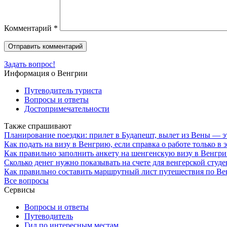
Комментарий
*
Задать вопрос!
Информация о Венгрии
Путеводитель туриста
Вопросы и ответы
Достопримечательности
Также спрашивают
Планирование поездки: прилет в Будапешт, вылет из Вены — э
Как подать на визу в Венгрию, если справка о работе только в
Как правильно заполнить анкету на шенгенскую визу в Венгри
Сколько денег нужно показывать на счете для венгерской студен
Как правильно составить маршрутный лист путешествия по Ве
Все вопросы
Сервисы
Вопросы и ответы
Путеводитель
Гид по интересным местам