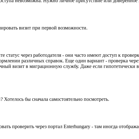
оступа невозможна. Нужно личное присутствие или доверенное 
нировать визит при первой возможности.
те статус через работодателя - они часто имеют доступ к провер
рмлении различных справок. Еще один вариант - проверка через
чный визит в миграционную службу. Даже если гипотетически в
? Хотелось бы сначала самостоятельно посмотреть.
ть проверить через портал Enterhungary - там иногда отображае