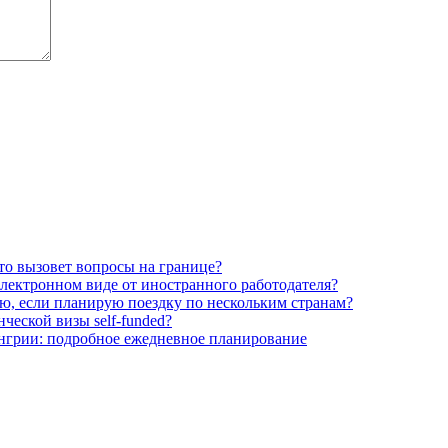
то вызовет вопросы на границе?
 электронном виде от иностранного работодателя?
ю, если планирую поездку по нескольким странам?
ческой визы self-funded?
нгрии: подробное ежедневное планирование