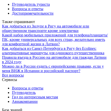
Путеводитель туриста
Вопросы и ответы
Достопримечательности
Также спрашивают
Как добраться из Зилупе в Ригу на автомобиле или
общественном транспорте кроме электрички
Какой набор мобильных приложений для телефона/планшета/
ПК, кроме универсальных для всех стран, желательно иметь
для комфортной жизни в Латвии?
Как добраться из Санкт-Петербурга в Ригу без Ecolines:
альтернативные маршруты для одинокого путешественника
Правила въезда в Россию на автомобиле для граждан Латвии
в 2024 году
Можно ли в России ездить с европейскими правами, если у
меня ВНЖ в Испании и российский паспорт?
Все вопросы
Сервисы
Вопросы и ответы
Путеводитель
Гид по интересным местам
Авиакомпании
База знаний