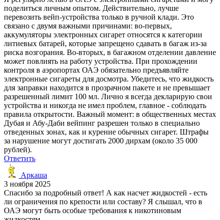
поделиться личным опытом. Действительно, лучше
перевозить вейп-устройства только в ручной клади. Это
связано с двумя важными причинами: во-первых,
аккумуляторы электронных сигарет относятся к категории
литиевых батарей, которые запрещено сдавать в багаж из-за
риска возгорания. Во-вторых, в багажном отделении давление
может повлиять на работу устройства. При прохождении
контроля в аэропортах ОАЭ обязательно предъявляйте
электронные сигареты для досмотра. Убедитесь, что жидкость
для заправки находится в прозрачном пакете и не превышает
разрешенный лимит 100 мл. Лично я всегда декларирую свои
устройства и никогда не имел проблем, главное - соблюдать
правила открытости. Важный момент: в общественных местах
Дубая и Абу-Даби вейпинг разрешен только в специально
отведенных зонах, как и курение обычных сигарет. Штрафы
за нарушение могут достигать 2000 дирхам (около 35 000
рублей).
Ответить
Аркаша
3 ноября 2025
Спасибо за подробный ответ! А как насчет жидкостей - есть
ли ограничения по крепости или составу? Я слышал, что в
ОАЭ могут быть особые требования к никотиновым
жидкостям.