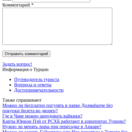
Комментарий
*
Задать вопрос!
Информация о Турции
Путеводитель туриста
Вопросы и ответы
Достопримечательности
Также спрашивают
Можно ли бесплатно погулять в парке Долмабахче без
покупки билета во дворец?
Где в Чаме можно арендовать вайкики?
Карты Юнион Пэй от РСХБ работают в аэропортах Турции?
Нужно ли менять лиры при пересадке в Анкаре?
Можно ли купить Гайномакс или Нео-пенотран в Турции без