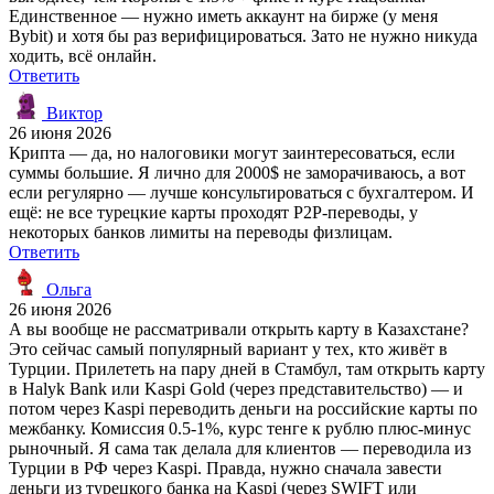
Единственное — нужно иметь аккаунт на бирже (у меня
Bybit) и хотя бы раз верифицироваться. Зато не нужно никуда
ходить, всё онлайн.
Ответить
Виктор
26 июня 2026
Крипта — да, но налоговики могут заинтересоваться, если
суммы большие. Я лично для 2000$ не заморачиваюсь, а вот
если регулярно — лучше консультироваться с бухгалтером. И
ещё: не все турецкие карты проходят P2P-переводы, у
некоторых банков лимиты на переводы физлицам.
Ответить
Ольга
26 июня 2026
А вы вообще не рассматривали открыть карту в Казахстане?
Это сейчас самый популярный вариант у тех, кто живёт в
Турции. Прилететь на пару дней в Стамбул, там открыть карту
в Halyk Bank или Kaspi Gold (через представительство) — и
потом через Kaspi переводить деньги на российские карты по
межбанку. Комиссия 0.5-1%, курс тенге к рублю плюс-минус
рыночный. Я сама так делала для клиентов — переводила из
Турции в РФ через Kaspi. Правда, нужно сначала завести
деньги из турецкого банка на Kaspi (через SWIFT или