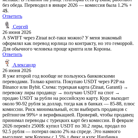
без обеда. Переводил в январе 2026 — комиссия была 1.2% +
4$.
Ответить
Сергей
26 июня 2026
А SWIFT через Ziraat всё-таки можно? У меня знакомый
оформлял как перевод юрлица по контракту, но это геморрой.
Для обычного человека проще крипта или Короны.
Ответить
Александр
26 июня 2026
Я уже второй год вообще не пользуюсь банковскими
переводами. Только крипта. Покупаю USDT через P2P на
Binance или Bybit. Схема: турецкая карта (Ziraat, Garanti) →
перевожу лиры продавцу → получаю USDT на спот →
продаю USDT за рубли на российскую карту. Курс выходит
около 90-92 рубля за доллар, тогда как в банках — 85-88, плюс
комиссии. Риск минимальный, если выбирать продавцов с
рейтингом 99%+ и верификацией. Проверяй, чтобы продавец
принимал переводы с турецких карт без комиссии. В феврале
2026 перевёл 2500$: купил USDT по 30.2 лиры, продал по
92.5 рубля — потерял около 2% на спреде. Это намного
выгоднее, чем Короны с 1.5% + фикс и курс Нацбанка.