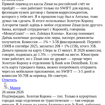
Прямой перевод из кассы Ziraat на российский счёт не
пройдёт — они работают только по SWIFT для юрлиц, а
физлицам нужен договор с банком-корреспондентом,
которого у тебя нет. Я в прошлом году был в Анталье, тоже
думал так сделать. В итоге использовал Золотую Корону.
Алгоритм такой: идёшь в любое отделение Ziraat (или другого
банка, который сотрудничает с Короной), говоришь
«MoneyGram? — нет, Zolotaya Korona». Кассир понимает.
Даёшь наличные доллары или лиры, паспорт, реквизиты
получателя. Комиссия — 1% + 3-5$ фиксированной. Перевёл
1500$ в сентябре 2025, заплатил 20$ + 1% (15$), итого 35$.
Деньги пришли на карту Сбера за 15 минут. В 2026 комиссия,
говорят, поднялась до 1.5% — уточняй на месте. Юнистрим
тоже работает, но с Ziraat они не дружат — проще через
Золотую Корону в отделениях İş Bank или DenizBank. Если
есть карта турецкого банка, можно попробовать отправить
через их мобильное приложение, но SWIFT — 3-5 дней и
комиссия 50-70$ за перевод. Не советую.
Ответить
Мария
26 июня 2026
Подтверждаю, Золотая Корона — топ. Только в курортных
городах ищи отделения не туристические — там очереди
меньше. В Алании на улице Ататюрка есть İş Bank, работают