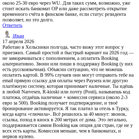
около 25-30 евро через WU. Для таких сумм, возможно, уже
стоит искать банкомат OP или даже рассмотреть открытие
временного счёта в финском банке, если статус резидента
позволяет, но это долго.
Ответить
Иван
17 апреля 2026
Работаю в Хельсинки полгода, часто вижу этот вопрос у
приезжих. Самый простой и быстрый вариант на 2026 год —
не заморачиваться с пополнением, а оплатить Booking
альтернативно. Звони или пиши в поддержку Booking (у них
есть русскоязычная). Объясни ситуацию, что не можешь
оплатить картой. В 99% случаев они могут отправить тебе на
email прямую ссылку для оплаты через Paysera или другую
платёжную систему, которая принимает наличные. Ты идёшь
в любой Narvesen, R-kioski или почту (Posti), называешь код
платежа, отдаёшь наличные + комиссия сервиса (около 2-3
евро за 500). Booking получает подтверждение, и твоё
бронирование активируется. Я так платил за отель в Турку,
когда карта «глючила». Всё решилось за 40 минут: звонок,
ссылка, поход в киоск в 200 метрах от дома. Это легально,
поддерживается самим Booking как опция для стран, где не у
всех есть карты. Комиссия меньше, чем в банкоматах, и
нервов нулево.