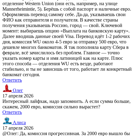
отделение Western Union (они есть, например, на улице
Mannerheimintie, 5). Берёшь с собой паспорт и наличные евро.
Оформляешь перевод самому себе. Да-да, указываешь свои
ФИО как отправителя и получателя. В качестве страны
получения указываешь Россию, город — свой. Ключевой
момент: выбираешь опцию «Выплата на банковскую карту».
Далее вводишь данные своей Visa. Перевод идёт 1-2 рабочих
дня, комиссия WU около 4-5 евро за отправку 500 евро, что
дешевле многих банкоматов. Я так пополняла карту Сбера в
феврале, всё зачислилось без проблем. Главное — точно
указать номер карты и имя латиницей как на карте. Плюс
этого способа — отделения WU есть везде, работают
стабильно, и ты не зависишь от того, работает ли конкретный
банкомат сегодня.
Ответить
Олег
17 апреля 2026
Интересный лайфхак, надо запомнить. А если сумма больше,
скажем, 2000 евро, комиссия сильно вырастет?
Ответить
Алиса
17 апреля 2026
@Олег: Да, комиссия прогрессивная. За 2000 евро вышло бы