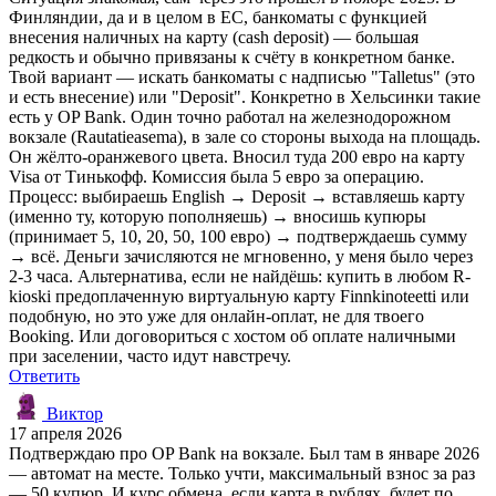
Финляндии, да и в целом в ЕС, банкоматы с функцией
внесения наличных на карту (cash deposit) — большая
редкость и обычно привязаны к счёту в конкретном банке.
Твой вариант — искать банкоматы с надписью "Talletus" (это
и есть внесение) или "Deposit". Конкретно в Хельсинки такие
есть у OP Bank. Один точно работал на железнодорожном
вокзале (Rautatieasema), в зале со стороны выхода на площадь.
Он жёлто-оранжевого цвета. Вносил туда 200 евро на карту
Visa от Тинькофф. Комиссия была 5 евро за операцию.
Процесс: выбираешь English → Deposit → вставляешь карту
(именно ту, которую пополняешь) → вносишь купюры
(принимает 5, 10, 20, 50, 100 евро) → подтверждаешь сумму
→ всё. Деньги зачисляются не мгновенно, у меня было через
2-3 часа. Альтернатива, если не найдёшь: купить в любом R-
kioski предоплаченную виртуальную карту Finnkinoteetti или
подобную, но это уже для онлайн-оплат, не для твоего
Booking. Или договориться с хостом об оплате наличными
при заселении, часто идут навстречу.
Ответить
Виктор
17 апреля 2026
Подтверждаю про OP Bank на вокзале. Был там в январе 2026
— автомат на месте. Только учти, максимальный взнос за раз
— 50 купюр. И курс обмена, если карта в рублях, будет по