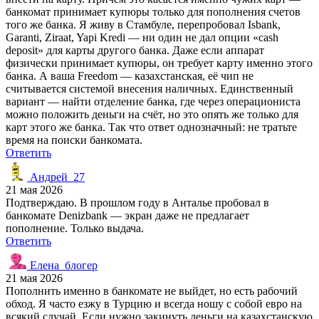
банкомат принимает купюры только для пополнения счетов
того же банка. Я живу в Стамбуле, перепробовал Isbank,
Garanti, Ziraat, Yapi Kredi — ни один не дал опции «cash
deposit» для карты другого банка. Даже если аппарат
физически принимает купюры, он требует карту именно этого
банка. А ваша Freedom — казахстанская, её чип не
считывается системой внесения наличных. Единственный
вариант — найти отделение банка, где через операциониста
можно положить деньги на счёт, но это опять же только для
карт этого же банка. Так что ответ однозначный: не тратьте
время на поиски банкомата.
Ответить
Андрей_27
21 мая 2026
Подтверждаю. В прошлом году в Анталье пробовал в
банкомате Denizbank — экран даже не предлагает
пополнение. Только выдача.
Ответить
Елена_блогер
21 мая 2026
Пополнить именно в банкомате не выйдет, но есть рабочий
обход. Я часто езжу в Турцию и всегда ношу с собой евро на
всякий случай. Если нужно закинуть деньги на казахстанскую