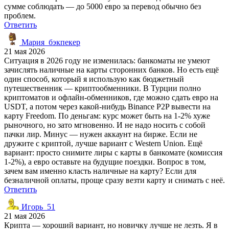
сумме соблюдать — до 5000 евро за перевод обычно без
проблем.
Ответить
Мария_бэкпекер
21 мая 2026
Ситуация в 2026 году не изменилась: банкоматы не умеют
зачислять наличные на карты сторонних банков. Но есть ещё
один способ, который я использую как бюджетный
путешественник — криптообменники. В Турции полно
криптоматов и офлайн-обменников, где можно сдать евро на
USDT, а потом через какой-нибудь Binance P2P вывести на
карту Freedom. По деньгам: курс может быть на 1-2% хуже
рыночного, но зато мгновенно. И не надо носить с собой
пачки лир. Минус — нужен аккаунт на бирже. Если не
дружите с криптой, лучше вариант с Western Union. Ещё
вариант: просто снимите лиры с карты в банкомате (комиссия
1-2%), а евро оставьте на будущие поездки. Вопрос в том,
зачем вам именно класть наличные на карту? Если для
безналичной оплаты, проще сразу везти карту и снимать с неё.
Ответить
Игорь_51
21 мая 2026
Крипта — хороший вариант, но новичку лучше не лезть. Я в