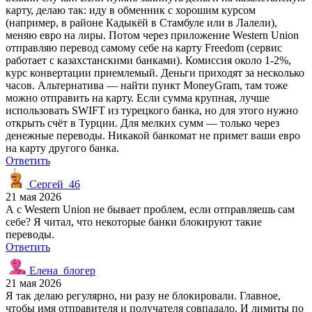
карту, делаю так: иду в обменник с хорошим курсом
(например, в районе Кадыкёй в Стамбуле или в Лалели),
меняю евро на лиры. Потом через приложение Western Union
отправляю перевод самому себе на карту Freedom (сервис
работает с казахстанскими банками). Комиссия около 1-2%,
курс конвертации приемлемый. Деньги приходят за несколько
часов. Альтернатива — найти пункт MoneyGram, там тоже
можно отправить на карту. Если сумма крупная, лучше
использовать SWIFT из турецкого банка, но для этого нужно
открыть счёт в Турции. Для мелких сумм — только через
денежные переводы. Никакой банкомат не примет ваши евро
на карту другого банка.
Ответить
Сергей_46
21 мая 2026
А с Western Union не бывает проблем, если отправляешь сам
себе? Я читал, что некоторые банки блокируют такие
переводы.
Ответить
Елена_блогер
21 мая 2026
Я так делаю регулярно, ни разу не блокировали. Главное,
чтобы имя отправителя и получателя совпадало. И лимиты по