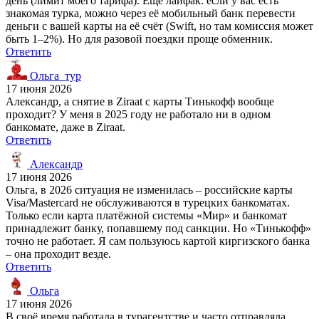
день (лимит моего тарифа). Ещё лайфак: если у вас есть
знакомая турка, можно через её мобильный банк перевести
деньги с вашей карты на её счёт (Swift, но там комиссия может
быть 1–2%). Но для разовой поездки проще обменник.
Ответить
Ольга_тур
17 июня 2026
Александр, а снятие в Ziraat с карты Тинькофф вообще
проходит? У меня в 2025 году не работало ни в одном
банкомате, даже в Ziraat.
Ответить
Александр
17 июня 2026
Ольга, в 2026 ситуация не изменилась – российские карты
Visa/Mastercard не обслуживаются в турецких банкоматах.
Только если карта платёжной системы «Мир» и банкомат
принадлежит банку, попавшему под санкции. Но «Тинькофф»
точно не работает. Я сам пользуюсь картой киргизского банка
– она проходит везде.
Ответить
Ольга
17 июня 2026
В своё время работала в турагентстве и часто отправляла