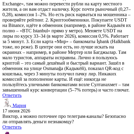
Exchange», там можно перевести рубли на карту местного
жителя, а он вам отдаст наличку. Курс почти рыночный (0,27–
0,28), комиссия 1–2%. Но есть риск нарваться на мошенника –
проверяйте рейтинг. 2. Криптообменники. Покупаете USDT
на Binance, идёте в обменник (например, в районе Кадыкёя их
полно – «BTC Istanbul» прямо у метро). Меняете USDT на
лиры по курсу 33–34 (в марте 2026), комиссия 0,5%. Работает
за 5 минут. 3. Если карта «Мир» – банкоматы İşbank (Halkbank
тоже, но реже). В центре они есть, но лучше искать на
окраинах – например, в районе Мертер или Багджылар. Там
мало туристов, аппараты исправны. Лично я пользуюсь
криптой – это самый дешёвый и быстрый вариант. Зашёл в
обменник на улице Osmanağa (Кадыкёй), показал QR-код с
кошелька, через 3 минуты получил пачку лир. Никаких
комиссий за пополнение карты. И ещё: никогда не
пользуйтесь уличными банкоматами возле Султанахмет – там
завышенный курс конвертации (5–7% потерь) и часто глючат.
Ответить
Мария
17 июня 2026
Виктор, а можно поточнее про телеграм-каналы? Безопасно
ли отправлять деньги незнакомцу?
Ответить