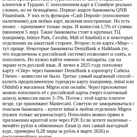
клиентов в Турцию. С пополнением карт в Стамбуле реально
сложно, но не безнадёжно. Первое: ищите банкоматы QNB
Finansbank. У них есть функция «Cash Deposit» (пополнение
наличными) для любых карт, включая иностранные. Но есть
нюанс – принимают только лиры. И комиссия 1,5% от суммы
(минимум 5 лир). Такие банкоматы стоят в крупных ТЦ
(например, Istinye Park, Cevahir, Mall of Istanbul) и в некоторых
отделениях на азиатской стороне. Второе: если карта «Мир» –
тут проще. Некоторые банкоматы DenizBank и Halkbank (те,
что подключены к российской системе) позволяют и снять, и
пополнить. Но нужно найти именно те аппараты, где на
экране есть русский язык. Я лично в 2025 году пополнял
карту «Сбер» через банкомат DenizBank в аэропорту Сабиха
Гёкчен – комиссии не было. Третье: самый надёжный способ –
купить предоплаченную турецкую карту (например, ininal или
Oldubil) в магазинах Migros или онлайн. Через приложение
можно пополнить её с российской карты (через платежный
шлюз), комиссия около 3–5%. Потом с этой карты платите
везде, где принимают Mastercard. Советую не заморачиваться с
поиском банкомата – купите ininal в любом отделении Migros
(нужен только загранпаспорт). Пополнять можно прямо в
приложении криптой или через P2P. Если хотите наличные –
меняйте рубли в обменниках Ziraat (у них самый выгодный
курс, примерно 0,28 лиры за рубль в марте 2026) и
расплачивайтесь налом.