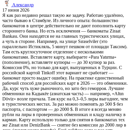
Александр
17 июня 2026
Я как раз недавно решал такую же задачу. Работаю удалённо,
часто бываю в Стамбуле. Из личного опыта: большинство
банкоматов в центре действительно не дают пополнить карту
стороннего банка. Но есть исключения — банкоматы Ziraat
Bankası. Они находятся не на главных туристических улицах,
а чуть в стороне. Например, на улице Sıraselviler (это
параллельно Истикляль, 5 минут пешком от площади Таксим).
Там есть круглосуточное отделение с несколькими
банкоматами. Вставляете карту, выбираете «Para Yatırma»
(пополнение), вставляете купюры — до 30 купюр за раз.
Комиссия 0%, но только для карт, выпущенных в Турции. С
российской картой Tinkoff этот вариант не сработает —
банкомат просто выдаст ошибку. На практике единственный
рабочий способ для российских карт в 2026 — это обменники.
Да, курс чуть хуже рыночного, но зато без геморроя. Лучшие
обменники на Кадыкёе (азиатская часть) — например, «Altın
Döviz» возле причала. Там курс на 0,3–0,5 лиры выгоднее, чем
в туристических местах. За раз можно поменять до 500 $ без
паспорта, с паспортом — до 2000 $. В итоге я всегда меняю
рубли на лиры в проверенных обменниках и кладу наличку в
карман. Карту использую только для снятия в банкоматах тех
же Ziraat или DenizBank — снятие без комиссии до 2000 лир в