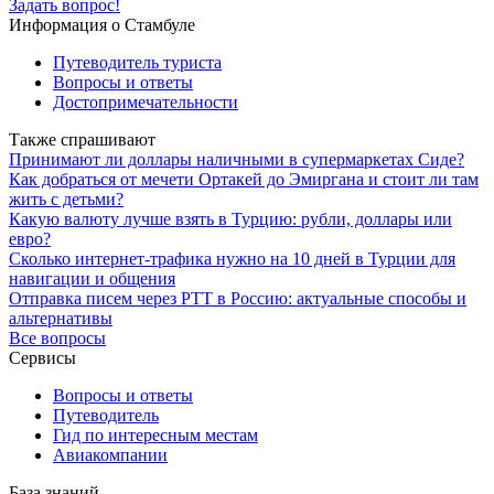
Задать вопрос!
Информация о Стамбуле
Путеводитель туриста
Вопросы и ответы
Достопримечательности
Также спрашивают
Принимают ли доллары наличными в супермаркетах Сиде?
Как добраться от мечети Ортакей до Эмиргана и стоит ли там
жить с детьми?
Какую валюту лучше взять в Турцию: рубли, доллары или
евро?
Сколько интернет-трафика нужно на 10 дней в Турции для
навигации и общения
Отправка писем через PTT в Россию: актуальные способы и
альтернативы
Все вопросы
Сервисы
Вопросы и ответы
Путеводитель
Гид по интересным местам
Авиакомпании
База знаний