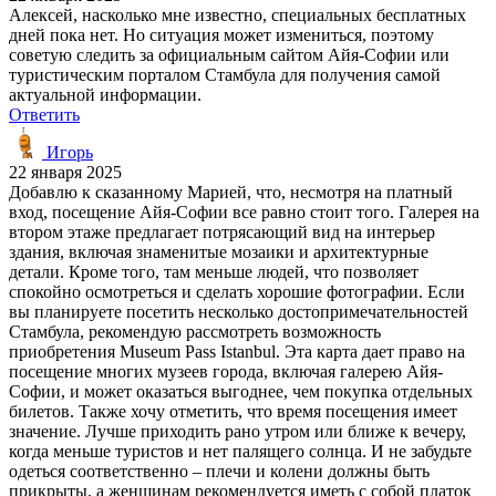
Алексей, насколько мне известно, специальных бесплатных
дней пока нет. Но ситуация может измениться, поэтому
советую следить за официальным сайтом Айя-Софии или
туристическим порталом Стамбула для получения самой
актуальной информации.
Ответить
Игорь
22 января 2025
Добавлю к сказанному Марией, что, несмотря на платный
вход, посещение Айя-Софии все равно стоит того. Галерея на
втором этаже предлагает потрясающий вид на интерьер
здания, включая знаменитые мозаики и архитектурные
детали. Кроме того, там меньше людей, что позволяет
спокойно осмотреться и сделать хорошие фотографии. Если
вы планируете посетить несколько достопримечательностей
Стамбула, рекомендую рассмотреть возможность
приобретения Museum Pass Istanbul. Эта карта дает право на
посещение многих музеев города, включая галерею Айя-
Софии, и может оказаться выгоднее, чем покупка отдельных
билетов. Также хочу отметить, что время посещения имеет
значение. Лучше приходить рано утром или ближе к вечеру,
когда меньше туристов и нет палящего солнца. И не забудьте
одеться соответственно – плечи и колени должны быть
прикрыты, а женщинам рекомендуется иметь с собой платок