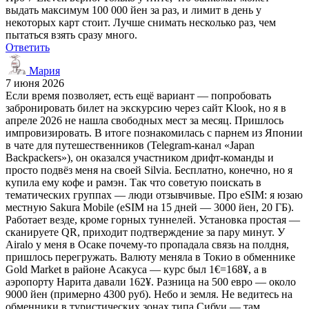
выдать максимум 100 000 йен за раз, и лимит в день у
некоторых карт стоит. Лучше снимать несколько раз, чем
пытаться взять сразу много.
Ответить
Мария
7 июня 2026
Если время позволяет, есть ещё вариант — попробовать
забронировать билет на экскурсию через сайт Klook, но я в
апреле 2026 не нашла свободных мест за месяц. Пришлось
импровизировать. В итоге познакомилась с парнем из Японии
в чате для путешественников (Telegram-канал «Japan
Backpackers»), он оказался участником дрифт-команды и
просто подвёз меня на своей Silvia. Бесплатно, конечно, но я
купила ему кофе и рамэн. Так что советую поискать в
тематических группах — люди отзывчивые. Про eSIM: я юзаю
местную Sakura Mobile (eSIM на 15 дней — 3000 йен, 20 ГБ).
Работает везде, кроме горных туннелей. Установка простая —
сканируете QR, приходит подтверждение за пару минут. У
Airalo у меня в Осаке почему-то пропадала связь на полдня,
пришлось перегружать. Валюту меняла в Токио в обменнике
Gold Market в районе Асакуса — курс был 1€=168¥, а в
аэропорту Нарита давали 162¥. Разница на 500 евро — около
9000 йен (примерно 4300 руб). Небо и земля. Не ведитесь на
обменники в туристических зонах типа Сибуи — там