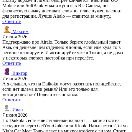
Holafly дороже и лимит быстрее кончается. Местный UQ
Mobile или SoftBank можно купить в Bic Camera, но
физическую симку доставать сложно, плюс нужен паспорт
для регистрации. Лучше Airalo — ставится за минуту.
Ответить
Максим
7 июня 2026
Подтверждаю про Airalo. Только берите глобальный пакет
Asia, он дешевле чем отдельно Япония, если ещё куда-то в
регионе планируете. И активируйте уже в Токио, а не дома —
у некоторых слетает настройка при перелёте.
Ответить
Виктор
7 июня 2026
А я слышал, что на Daikoku могут разогнать полицейские,
если нет шлема или ремня? Или это только для
мотоциклистов? Поделитесь опытом.
Ответить
Иван
7 июня 2026
По Daikoku: есть ещё легальный вариант — записаться на
экскурсию через GetYourGuide или Klook. Называется «Tokyo
Night Car Meet Tour», везут на микроавтобусе с гидом. Стоит