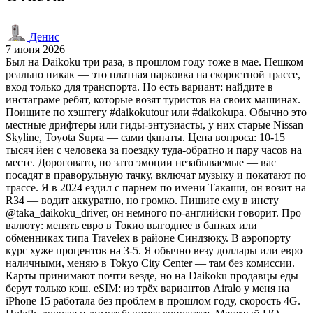
Денис
7 июня 2026
Был на Daikoku три раза, в прошлом году тоже в мае. Пешком
реально никак — это платная парковка на скоростной трассе,
вход только для транспорта. Но есть вариант: найдите в
инстаграме ребят, которые возят туристов на своих машинах.
Поищите по хэштегу #daikokutour или #daikokupa. Обычно это
местные дрифтеры или гиды-энтузиасты, у них старые Nissan
Skyline, Toyota Supra — сами фанаты. Цена вопроса: 10-15
тысяч йен с человека за поездку туда-обратно и пару часов на
месте. Дороговато, но зато эмоции незабываемые — вас
посадят в праворульную тачку, включат музыку и покатают по
трассе. Я в 2024 ездил с парнем по имени Такаши, он возит на
R34 — водит аккуратно, но громко. Пишите ему в инсту
@taka_daikoku_driver, он немного по-английски говорит. Про
валюту: менять евро в Токио выгоднее в банках или
обменниках типа Travelex в районе Синдзюку. В аэропорту
курс хуже процентов на 3-5. Я обычно везу доллары или евро
наличными, меняю в Tokyo City Center — там без комиссии.
Карты принимают почти везде, но на Daikoku продавцы еды
берут только кэш. eSIM: из трёх вариантов Airalo у меня на
iPhone 15 работала без проблем в прошлом году, скорость 4G.