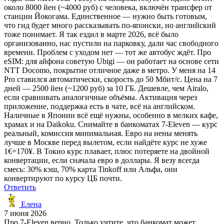
около 8000 йен (~4000 руб) с человека, включён трансфер от
станции Йокогама. Единственное — нужно быть готовым,
что гид будет много рассказывать по-японски, но английский
тоже понимает. Я так ездил в марте 2026, всё было
организованно, нас пустили на парковку, дали час свободного
времени. Проблем с уходом нет — тот же автобус ждёт. Про
eSIM: для айфона советую Ubigi — он работает на основе сети
NTT Docomo, покрытие отличное даже в метро. У меня на 14
Pro ставился автоматически, скорость до 50 Мбит/с. Цена на 7
дней — 2500 йен (~1200 руб) за 10 ГБ. Дешевле, чем Airalo,
если сравнивать аналогичные объёмы. Активация через
приложение, поддержка есть в чате, всё на английском.
Наличные в Японии всё ещё нужны, особенно в мелких кафе,
храмах и на Daikoku. Снимайте в банкоматах 7-Eleven — курс
реальный, комиссия минимальная. Евро на иены менять
лучше в Москве перед вылетом, если найдёте курс не хуже
1€=170¥. В Токио курс плавает, плюс потеряете на двойной
конвертации, если сначала евро в доллары. Я везу всегда
смесь: 30% кэш, 70% карта Tinkoff или Альфа, они
конвертируют по курсу ЦБ почти.
Ответить
Елена
7 июня 2026
Про 7-Eleven верно. Только учтите, что банкомат может