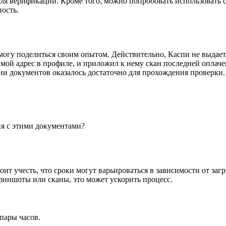
я верификации. Кроме того, можно попробовать использовать с
ость.
огу поделиться своим опытом. Действительно, Каспи не выдает 
 мой адрес в профиле, и приложил к нему скан последней оплач
 документов оказалось достаточно для прохождения проверки. Кс
ия с этими документами?
тоит учесть, что сроки могут варьироваться в зависимости от за
риншоты или сканы, это может ускорить процесс.
пары часов.