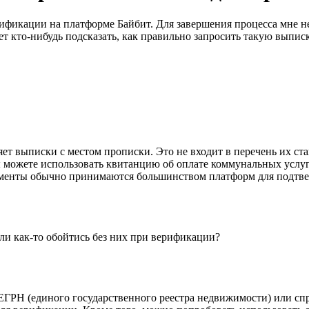
ификации на платформе Байбит. Для завершения процесса мне н
ет кто-нибудь подсказать, как правильно запросить такую выпис
яет выписки с местом прописки. Это не входит в перечень их ст
 можете использовать квитанцию об оплате коммунальных услуг, 
ументы обычно принимаются большинством платформ для подтве
ли как-то обойтись без них при верификации?
 ЕГРН (единого государственного реестра недвижимости) или сп