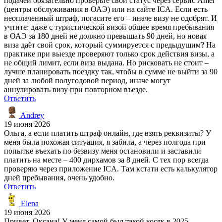
подачей обязательно проверьте свой статус через сервис Amer
(центры обслуживания в ОАЭ) или на сайте ICA. Если есть
неоплаченный штраф, погасите его – иначе визу не одобрят. И
учтите: даже с туристической визой общее время пребывания
в ОАЭ за 180 дней не должно превышать 90 дней, но новая
виза даёт свой срок, который суммируется с предыдущим? На
практике при выезде проверяют только срок действия визы, а
не общий лимит, если виза выдана. Но рисковать не стоит –
лучше планировать поездку так, чтобы в сумме не выйти за 90
дней за любой полугодовой период, иначе могут
аннулировать визу при повторном въезде.
Ответить
Andrey
19 июня 2026
Ольга, а если платить штраф онлайн, где взять реквизиты? У
меня была похожая ситуация, я забила, а через полгода при
попытке въехать по безвизу меня остановили и заставили
платить на месте – 400 дирхамов за 8 дней. С тех пор всегда
проверяю через приложение ICA. Там кстати есть калькулятор
дней пребывания, очень удобно.
Ответить
Elena
19 июня 2026
Привет, Оксана! У меня самой был такой косяк в 2025 –