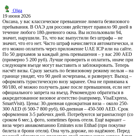
Olga
19 июня 2026
Оксана, у вас классическое превышение лимита безвизового
пребывания. В ОАЭ для россиян действует правило 90 дней в
течение любого 180-дневного окна. Вы использовали 94,
значит, нарушили. То, что вас выпустили без штрафа – не
значит, что его нет. Часто штраф начисляется автоматически, и
его можно оплатить через приложение UAE ICP или на сайте.
По 50 дирхамов за каждый день превышения – у вас 200 AED
(примерно 5 200 руб). Лучше проверить и оплатить, иначе при
следующем въезде могут выставить и заблокировать. Теперь
насчёт визы. Сразу заехать по безвизовому режиму нельзя – на
границе увидят, что 90 дней исчерпаны, и развернут. Выход –
оформлять туристическую визу заранее. Она не привязана к
90/180, её можно получить даже после превышения, если нет
официального запрета на въезд. Рекомендую обратиться в
аккредитованное визовое агентство (например, VisaExpress,
SmartVisit). Цены: 30-дневная однократная виза – около 250-
300 AED (6 500-7 800 руб), 60-дневная – 450-500 AED. Срок
оформления 3-5 рабочих дней. Потребуются загранпаспорт (со
сроком 6 мес.), фото, sometimes бронь отеля. Ещё вариант –
виза через авиакомпанию Emirates или Etihad (при покупке
билета и брони отеля). Она чуть дороже, но надёжнее. Перед