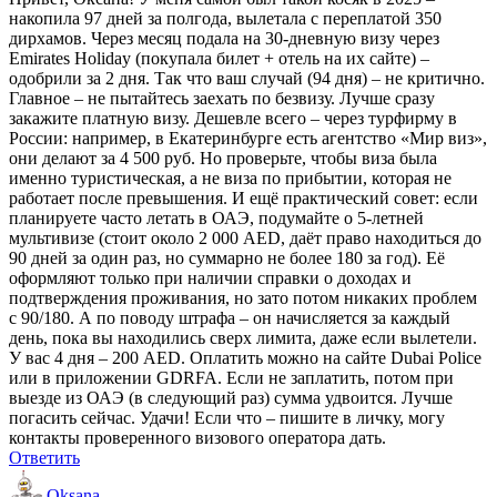
накопила 97 дней за полгода, вылетала с переплатой 350
дирхамов. Через месяц подала на 30-дневную визу через
Emirates Holiday (покупала билет + отель на их сайте) –
одобрили за 2 дня. Так что ваш случай (94 дня) – не критично.
Главное – не пытайтесь заехать по безвизу. Лучше сразу
закажите платную визу. Дешевле всего – через турфирму в
России: например, в Екатеринбурге есть агентство «Мир виз»,
они делают за 4 500 руб. Но проверьте, чтобы виза была
именно туристическая, а не виза по прибытии, которая не
работает после превышения. И ещё практический совет: если
планируете часто летать в ОАЭ, подумайте о 5-летней
мультивизе (стоит около 2 000 AED, даёт право находиться до
90 дней за один раз, но суммарно не более 180 за год). Её
оформляют только при наличии справки о доходах и
подтверждения проживания, но зато потом никаких проблем
с 90/180. А по поводу штрафа – он начисляется за каждый
день, пока вы находились сверх лимита, даже если вылетели.
У вас 4 дня – 200 AED. Оплатить можно на сайте Dubai Police
или в приложении GDRFA. Если не заплатить, потом при
выезде из ОАЭ (в следующий раз) сумма удвоится. Лучше
погасить сейчас. Удачи! Если что – пишите в личку, могу
контакты проверенного визового оператора дать.
Ответить
Oksana