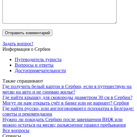
Задать вопрос!
Информация о Сербии
Путеводитель туриста
Вопросы и ответы
Достопримечательности
Также спрашивают
Где получить белый картон в Сербии, если я путешествую на
месяц на авто и не снимаю жилье?
Где найти крышку для сковороды диаметром 30 см в Сербии?
Могут ли нам открыть счёт в банке или не вариант? Сербия
Где найти русско- или англоговорящего психиатра в Белграде:
советы и рекомендации
Нужно ли покидать Сербию после завершения ВНЖ или
можно остаться на месяц: разъяснение правил пребывания
Все вопросы
Сервисы