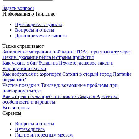
Задать вопрос!
Информация о Таиланде
Путеводитель туриста
Вопросы и ответы
Достопримечательности
Также спрашивают
Заполнение миграционной карты TDAC при транзите через
Пекин: указание рейса и страны прибытия
Как уехать с биг будды на Пхукете: дешевое такси и
маршрутки от храма
Как добраться из аэропорта Сатхип в старый город Паттайи
бюджетно?
Частые поездки в Таиланд: возможные проблемы при
повторном въезде
Как отправить экспресс-письмо из Самуи в Армению:
особенности и варианты
Все вопросы
Сервисы
Вопросы и ответы
Путеводитель
Гид по интересным местам