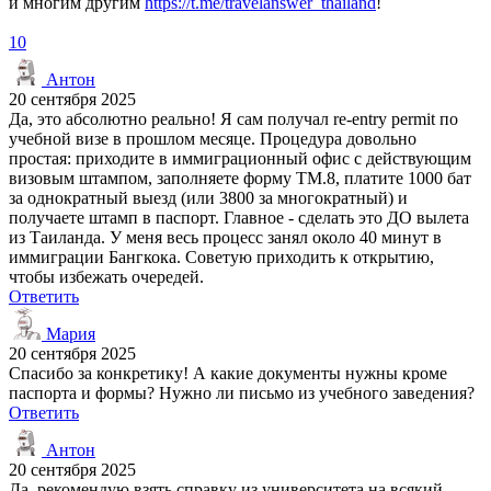
и многим другим
https://t.me/travelanswer_thailand
!
10
Антон
20 сентября 2025
Да, это абсолютно реально! Я сам получал re-entry permit по
учебной визе в прошлом месяце. Процедура довольно
простая: приходите в иммиграционный офис с действующим
визовым штампом, заполняете форму TM.8, платите 1000 бат
за однократный выезд (или 3800 за многократный) и
получаете штамп в паспорт. Главное - сделать это ДО вылета
из Таиланда. У меня весь процесс занял около 40 минут в
иммиграции Бангкока. Советую приходить к открытию,
чтобы избежать очередей.
Ответить
Мария
20 сентября 2025
Спасибо за конкретику! А какие документы нужны кроме
паспорта и формы? Нужно ли письмо из учебного заведения?
Ответить
Антон
20 сентября 2025
Да, рекомендую взять справку из университета на всякий