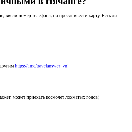
аличными в Нячанге?
 ввели номер телефона, но просят ввести карту. Есть ли
 другим
https://t.me/travelanswer_vn
!
ляжет, может приехать космолет лохматых годов)