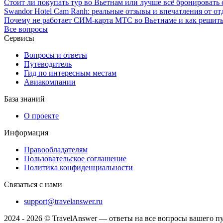
Стоит ли покупать тур во Вьетнам или лучше всё бронировать 
Swandor Hotel Cam Ranh: реальные отзывы и впечатления от о
Почему не работает СИМ-карта МТС во Вьетнаме и как решить
Все вопросы
Сервисы
Вопросы и ответы
Путеводитель
Гид по интересным местам
Авиакомпании
База знаний
О проекте
Информация
Правообладателям
Пользовательское соглашение
Политика конфиденциальности
Связаться с нами
support@travelanswer.ru
2024 - 2026 © TravelAnswer — ответы на все вопросы вашего п