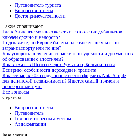
Путеводитель туриста
Вопросы и ответы
Достопримечательности
Также спрашивают
Где в Аликанте можно заказать изготовление дубликатов
ключей срочно и недорого?
Подскажите, по Европе билеты на самолет покупать по
загранпаспорту или по ние?
Как ускорить получение справки о несудимости и документов
об образовании с апостилем?
Как въехать в Шенген через Румынию, Болгарию или
Венгрию: особенности пересадки и транзита
Как сейчас, в 2026 году, проще всего оформить Nota Simple
для испанской недвижимости? Ищется самый прямой и
проверенный путь.
Все вопросы
Сервисы
Вопросы и ответы
Путеводитель
Гид по интересным местам
Авиакомпании
База знаний