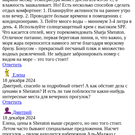
влажность зашкаливает. Но! Есть несколько способов сделать
отдых комфортнее: 1. Планируйте активности на раннее утро
или вечер. 2. Проводите больше времени в помещениях с
кондиционерами. 3. Пейте много воды – минимум 3-4 литра в
день. 4. Используйте солнцезащитный крем с высоким SPF.
Что касается отелей, могу порекомендовать Sharja Sheraton.
Отличное питание, первая береговая линия, и, что важно, у
моря жара переносится намного легче благодаря морскому
бризу. Бонусом – прекрасный песчаный пляж и множество
водных развлечений. Не забудьте забронировать номер с
видом на море – это того стоит!
Ответить
Елена
18 декабря 2024
Дмитрий, спасибо за подробный ответ! А как обстоят дела с
ценами в Sheraton? И есть ли там поблизости какие-нибудь
интересные места для вечерних прогулок?
Ответить
Дмитрий
18 декабря 2024
Елена, цены в Sheraton выше среднего, но оно того стоит.
Летом часто бывают специальные предложения. Насчет
прогулок – рядом находится набережная Аль-Маджаз с