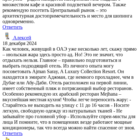
множеством кафе и красивой подсветкой вечером. Также
рекомендую посетить Центральный рынок – это
архитектурная достопримечательность и место для шопинга
одновременно.
Ответить
Алексей
18 декабря 2024
Как человек, живущий в ОАЭ уже несколько лет, скажу прямо
– июльская жара здесь просто ад. Но! Это не значит, что
отдыхать нельзя. Главное – правильно подготовиться и
выбрать подходящий отель. Из личного опыта могу
посоветовать Ajman Saray, A Luxury Collection Resort. Он
находится в эмирате Аджман, где немного прохладнее, чем в
Дубае или Абу-Даби. Отель расположен на первой линии,
имеет собственный пляж и потрясающий выбор ресторанов.
Особенно рекомендую их арабский ресторан Mejhana –
вкуснейшая местная кухня! Чтобы легче переносить жару: -
Старайтесь не выходить на улицу с 11 до 16 часов - Носите
легкую, свободную одежду из натуральных тканей - Не
забывайте про головной убор - Используйте спреи-мисты для
лица И помните, что в помещениях везде работают мощные
кондиционеры, так что всегда можно найти спасение от зноя.
Ответить