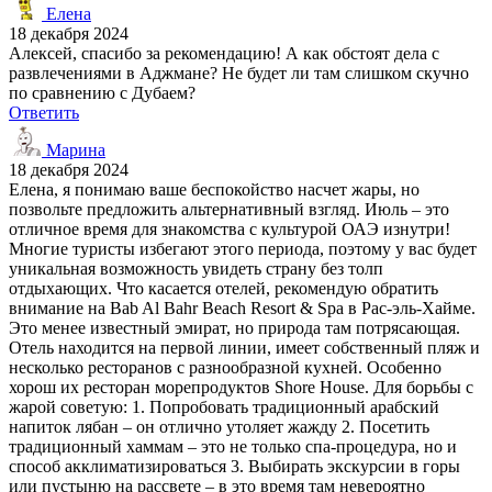
Елена
18 декабря 2024
Алексей, спасибо за рекомендацию! А как обстоят дела с
развлечениями в Аджмане? Не будет ли там слишком скучно
по сравнению с Дубаем?
Ответить
Марина
18 декабря 2024
Елена, я понимаю ваше беспокойство насчет жары, но
позвольте предложить альтернативный взгляд. Июль – это
отличное время для знакомства с культурой ОАЭ изнутри!
Многие туристы избегают этого периода, поэтому у вас будет
уникальная возможность увидеть страну без толп
отдыхающих. Что касается отелей, рекомендую обратить
внимание на Bab Al Bahr Beach Resort & Spa в Рас-эль-Хайме.
Это менее известный эмират, но природа там потрясающая.
Отель находится на первой линии, имеет собственный пляж и
несколько ресторанов с разнообразной кухней. Особенно
хорош их ресторан морепродуктов Shore House. Для борьбы с
жарой советую: 1. Попробовать традиционный арабский
напиток лябан – он отлично утоляет жажду 2. Посетить
традиционный хаммам – это не только спа-процедура, но и
способ акклиматизироваться 3. Выбирать экскурсии в горы
или пустыню на рассвете – в это время там невероятно