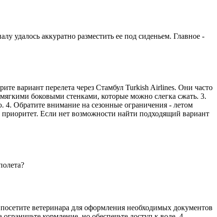
лу удалось аккуратно разместить ее под сиденьем. Главное -
е вариант перелета через Стамбул Turkish Airlines. Они часто
 мягкими боковыми стенками, которые можно слегка сжать. 3.
. 4. Обратите внимание на сезонные ограничения - летом
й приоритет. Если нет возможности найти подходящий вариант
полета?
е посетите ветеринара для оформления необходимых документов
 ограничьте кормление, но обеспечьте доступ к воде. 4.