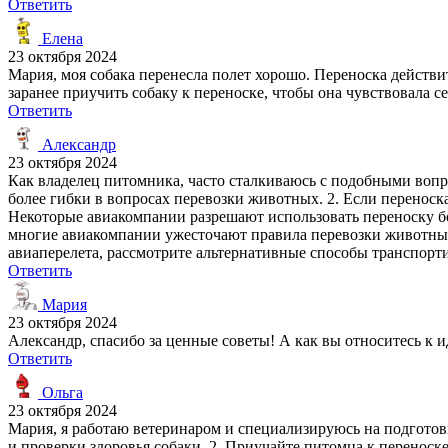
Ответить
Елена
23 октября 2024
Мария, моя собака перенесла полет хорошо. Переноска действит
заранее приучить собаку к переноске, чтобы она чувствовала с
Ответить
Александр
23 октября 2024
Как владелец питомника, часто сталкиваюсь с подобными вопрос
более гибки в вопросах перевозки животных. 2. Если переноск
Некоторые авиакомпании разрешают использовать переноску бо
многие авиакомпании ужесточают правила перевозки животных 
авиаперелета, рассмотрите альтернативные способы транспорт
Ответить
Мария
23 октября 2024
Александр, спасибо за ценные советы! А как вы относитесь к и
Ответить
Ольга
23 октября 2024
Мария, я работаю ветеринаром и специализируюсь на подготовк
и проверки здоровья собаки. 2. Приучайте питомца к переноске 