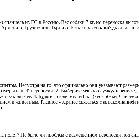
з спаниель из ЕС в Россию. Вес собаки 7 кг, но переноска высо
з Армению, Грузию или Турцию. Есть ли у кого-нибудь опыт пер
ся опытом. Несмотря на то, что официально они указывают размер
размеры вашей переноски. 2. Выберите мягкую сумку-переноску,
и закрыть ее. 4. Будьте готовы нести 8 кг (вес собаки + перенос
ием к животным. Главное - заранее связаться с авиакомпанией и
а.
сла полет? Не было ли проблем с размещением переноски под си