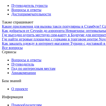
Путеводитель туриста
Вопросы и ответы
Достопримечательности
Также спрашивают
Какие приложения для вызова такси популярны в Стамбуле? С
Как добраться от Cevusin до аэропорта Невшехира: оптимальн
Где выгодно купить местную сим-карту в Бодруме для интернет
Где найти игровые площадки с горками в торговом центре Nova 
Как заказать одежду в интернет-магазине Турции с доставкой в
Все вопросы
Сервисы
Вопросы и ответы
Путеводитель
Гид по интересным местам
Авиакомпании
База знаний
О проекте
Информация
Правообладателям