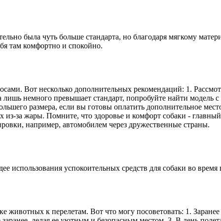
ельно была чуть больше стандарта, но благодаря мягкому материа
ебя там комфортно и спокойно.
ами. Вот несколько дополнительных рекомендаций: 1. Рассмотрит
а лишь немного превышает стандарт, попробуйте найти модель с
льшего размера, если вы готовы оплатить дополнительное место
из-за жары. Помните, что здоровье и комфорт собаки - главны
ировки, например, автомобилем через дружественные страны.
дее использования успокоительных средств для собаки во время 
е животных к перелетам. Вот что могу посоветовать: 1. Заране
заранее, делая ее уютным и безопасным местом. 3. В день полета