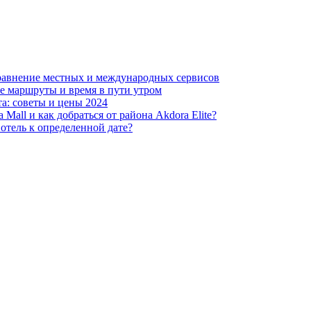
равнение местных и международных сервисов
ые маршруты и время в пути утром
а: советы и цены 2024
Mall и как добраться от района Akdora Elite?
 отель к определенной дате?