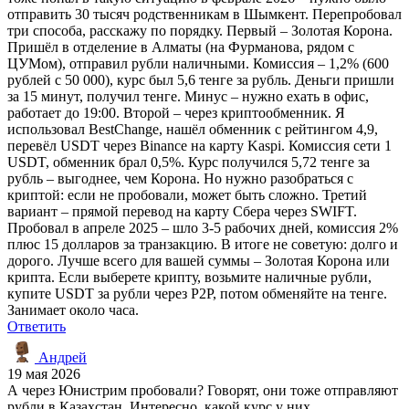
отправить 30 тысяч родственникам в Шымкент. Перепробовал
три способа, расскажу по порядку. Первый – Золотая Корона.
Пришёл в отделение в Алматы (на Фурманова, рядом с
ЦУМом), отправил рубли наличными. Комиссия – 1,2% (600
рублей с 50 000), курс был 5,6 тенге за рубль. Деньги пришли
за 15 минут, получил тенге. Минус – нужно ехать в офис,
работает до 19:00. Второй – через криптообменник. Я
использовал BestChange, нашёл обменник с рейтингом 4,9,
перевёл USDT через Binance на карту Kaspi. Комиссия сети 1
USDT, обменник брал 0,5%. Курс получился 5,72 тенге за
рубль – выгоднее, чем Корона. Но нужно разобраться с
криптой: если не пробовали, может быть сложно. Третий
вариант – прямой перевод на карту Сбера через SWIFT.
Пробовал в апреле 2025 – шло 3-5 рабочих дней, комиссия 2%
плюс 15 долларов за транзакцию. В итоге не советую: долго и
дорого. Лучше всего для вашей суммы – Золотая Корона или
крипта. Если выберете крипту, возьмите наличные рубли,
купите USDT за рубли через P2P, потом обменяйте на тенге.
Занимает около часа.
Ответить
Андрей
19 мая 2026
А через Юнистрим пробовали? Говорят, они тоже отправляют
рубли в Казахстан. Интересно, какой курс у них.