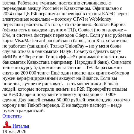
взгляд. Работаю в туризме, постоянно сталкиваюсь с
переводами между Россией и Казахстаном. Официально с
2024 года ЦБ РФ ограничил переводы в страны ЕАЭС через
электронные кошельки – поэтому QIWI и WebMoney
перестали работать. Из того, что стабильно: Золотая Корона
(офисы есть в каждом крупном ТЦ), Contact (но он дороже –
2%), и система быстрых переводов Сбера. Если у вас рублёвая
карта Visa/Mastercard российского банка, то в Казахстане она
не работает (санкции). Только UnionPay – но у меня были
случаи отказа в банкоматах Halyk. Советую сделать карту
«МИР» в Сбере или Тинькофф – её принимают в некоторых
банкоматах Казахстана (например, Народный банк). Снимаете
тенге по курсу 5,6, комиссия за снятие – 1%. За раз можно
снять до 200 000 тенге. Ещё один нюанс: для крипто-обменов
нужен верифицированный аккаунт на Binance. Если вы
новичок, лучше не рисковать – есть мошенники. Я знаю
людей, которые потеряли деньги на P2P. Проверяйте отзывы
на BestChange и покупайте только у продавцов с 1000+
сделок. Для вашей суммы 50 000 рублей рекомендую золотую
корону или Tinkoff-перевод. И не забудьте паспорт – везде
нужен гражданский.
Ответить
Наталья
19 мая 2026