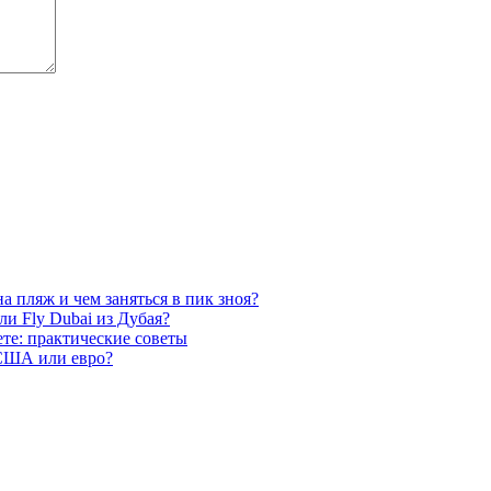
а пляж и чем заняться в пик зноя?
и Fly Dubai из Дубая?
те: практические советы
 США или евро?