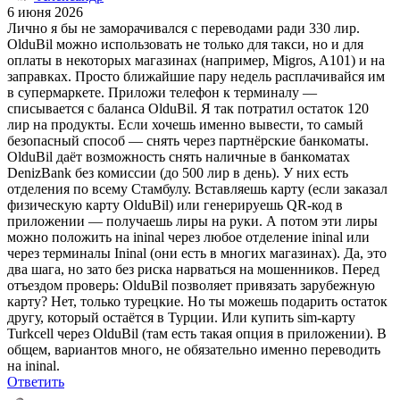
6 июня 2026
Лично я бы не заморачивался с переводами ради 330 лир.
OlduBil можно использовать не только для такси, но и для
оплаты в некоторых магазинах (например, Migros, A101) и на
заправках. Просто ближайшие пару недель расплачивайся им
в супермаркете. Приложи телефон к терминалу —
списывается с баланса OlduBil. Я так потратил остаток 120
лир на продукты. Если хочешь именно вывести, то самый
безопасный способ — снять через партнёрские банкоматы.
OlduBil даёт возможность снять наличные в банкоматах
DenizBank без комиссии (до 500 лир в день). У них есть
отделения по всему Стамбулу. Вставляешь карту (если заказал
физическую карту OlduBil) или генерируешь QR-код в
приложении — получаешь лиры на руки. А потом эти лиры
можно положить на ininal через любое отделение ininal или
через терминалы Ininal (они есть в многих магазинах). Да, это
два шага, но зато без риска нарваться на мошенников. Перед
отъездом проверь: OlduBil позволяет привязать зарубежную
карту? Нет, только турецкие. Но ты можешь подарить остаток
другу, который остаётся в Турции. Или купить sim-карту
Turkcell через OlduBil (там есть такая опция в приложении). В
общем, вариантов много, не обязательно именно переводить
на ininal.
Ответить