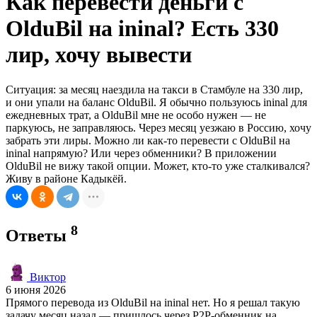
Как перевести деньги с
OlduBil на ininal? Есть 330
лир, хочу вывести
Ситуация: за месяц наездила на такси в Стамбуле на 330 лир,
и они упали на баланс OlduBil. Я обычно пользуюсь ininal для
ежедневных трат, а OlduBil мне не особо нужен — не
паркуюсь, не заправляюсь. Через месяц уезжаю в Россию, хочу
забрать эти лиры. Можно ли как-то перевести с OlduBil на
ininal напрямую? Или через обменники? В приложении
OlduBil не вижу такой опции. Может, кто-то уже сталкивался?
Живу в районе Кадыкёй.
8
Ответы
Виктор
6 июня 2026
Прямого перевода из OlduBil на ininal нет. Но я решал такую
задачу месяц назад — пришлось через P2P-обменник на