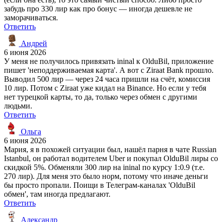
забудь про 330 лир как про бонус — иногда дешевле не
заморачиваться.
Ответить
Андрей
6 июня 2026
У меня не получилось привязать ininal к OlduBil, приложение
пишет 'неподдерживаемая карта'. А вот с Ziraat Bank прошло.
Выводил 500 лир — через 24 часа пришли на счёт, комиссия
10 лир. Потом с Ziraat уже кидал на Binance. Но если у тебя
нет турецкой карты, то да, только через обмен с другими
людьми.
Ответить
Ольга
6 июня 2026
Мария, я в похожей ситуации был, нашёл парня в чате Russian
Istanbul, он работал водителем Uber и покупал OlduBil лиры со
скидкой 5%. Обменяли 300 лир на ininal по курсу 1:0.9 (т.е.
270 лир). Для меня это было норм, потому что иначе деньги
бы просто пропали. Поищи в Телеграм-каналах 'OlduBil
обмен', там иногда предлагают.
Ответить
Александр