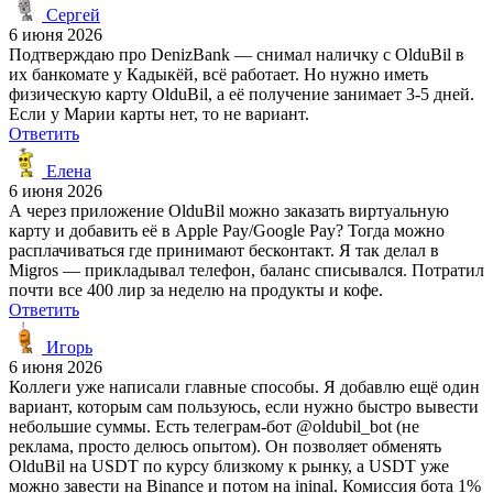
Сергей
6 июня 2026
Подтверждаю про DenizBank — снимал наличку с OlduBil в
их банкомате у Кадыкёй, всё работает. Но нужно иметь
физическую карту OlduBil, а её получение занимает 3-5 дней.
Если у Марии карты нет, то не вариант.
Ответить
Елена
6 июня 2026
А через приложение OlduBil можно заказать виртуальную
карту и добавить её в Apple Pay/Google Pay? Тогда можно
расплачиваться где принимают бесконтакт. Я так делал в
Migros — прикладывал телефон, баланс списывался. Потратил
почти все 400 лир за неделю на продукты и кофе.
Ответить
Игорь
6 июня 2026
Коллеги уже написали главные способы. Я добавлю ещё один
вариант, которым сам пользуюсь, если нужно быстро вывести
небольшие суммы. Есть телеграм-бот @oldubil_bot (не
реклама, просто делюсь опытом). Он позволяет обменять
OlduBil на USDT по курсу близкому к рынку, а USDT уже
можно завести на Binance и потом на ininal. Комиссия бота 1%