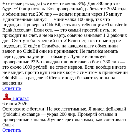
+ сетевые расходы (всё вместе около 3%). Для 330 лир это
будет ~10 лир потерь. Бот проверенный, работает с 2024 года,
я обменивал так 200 лир — деньги пришли через 15 минут.
Единственный минус — минималка 100 лир, так что
подходит. Проверь в OlduBil, есть ли у тебя опция «Transfer to
Bank Account». Если есть — это самый простой путь, но
приходит на счёт, а не на карту, обычно занимает 1-2 рабочих
дня. Счёт у тебя турецкий есть? Если нет, то этот метод не
подходит. И ещё: в Стамбуле на каждом шагу обменники
валют, но OlduBil они не принимают. Не пытайся менять
через дядек на улице — обманут. Лучше используй
проверенные P2P-площадки или вот такого бота. 330 лир —
это около 1000 рублей, не стоит нервов. Если вообще ничего
не выйдет, просто купи на них кофе с симитом в приложении
OlduBil — в разделе «Offers» иногда бывают купоны на
заведения.
Ответить
Наталья
6 июня 2026
Осторожно с ботами! Не все легитимные. Я видел фейковый
@oldubil_exchange — украл 200 лир. Проверяй отзывы и
проверенные каналы. Лучше через знакомых, как советовала
Ольга.
Ответить