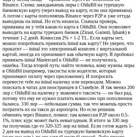
Binance. Схема: закидываешь лиры с OlduBil на турецкую
банковскую карту (через вывод на карту, если она привязана).
А потом с карты пополняешь Binance через P2P и уже оттуда
выводишь на ininal. Но есть нюансы. Сначала проверь,
привязана ли у тебя какая-то карта к OlduBil. Они позволяют
выводить на карты турецких банков (Ziraat, Garanti, İşbank) в
течение 1-2 дней. Комиссия 2% + 1-2 TL. Если карты нет,
можно попробовать привязать ininal как карту? Не уверен, что
прокатит — ininal это электронный кошелек с виртуальной
картой, иногда их принимают как обычную карту. Я пробовал
привязать ininal Mastercard к OlduBil — не получилось,
ошибка. Тогда второй путь: найти человека, кому нужны лиры
в OlduBil (например, таксисты или водители, которые
принимают оплату через приложение). И попросить
перевести тебе на ininal наличку или переводом. Можно
поискать в чатах для иностранцев в Стамбуле. Я так менял 200
лир с OlduBil на наличку у знакомого таксиста — он был рад,
потому что ему не нужно платить комиссию при пополнении
баланса. 330 лир — небольшая сумма, так что можешь просто
потратить их на такси до аэропорта. Но если решишь
обменять через Binance, помни: там комиссия P2P около 0.5-
1%, плюс курс может быть невыгодным. В итоге за 330 лир
ты получишь где-то 320-325 лир на ininal. Если готов ждать 1-
2 дня на вывод из OlduBil на турецкую банковскую карту
(если она есть), то это самый чистый способ. Либо просто