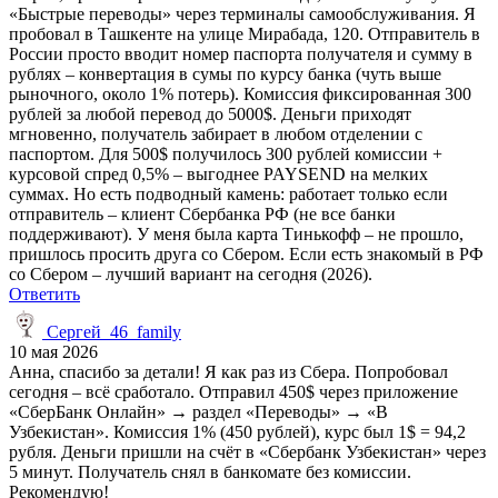
«Быстрые переводы» через терминалы самообслуживания. Я
пробовал в Ташкенте на улице Мирабада, 120. Отправитель в
России просто вводит номер паспорта получателя и сумму в
рублях – конвертация в сумы по курсу банка (чуть выше
рыночного, около 1% потерь). Комиссия фиксированная 300
рублей за любой перевод до 5000$. Деньги приходят
мгновенно, получатель забирает в любом отделении с
паспортом. Для 500$ получилось 300 рублей комиссии +
курсовой спред 0,5% – выгоднее PAYSEND на мелких
суммах. Но есть подводный камень: работает только если
отправитель – клиент Сбербанка РФ (не все банки
поддерживают). У меня была карта Тинькофф – не прошло,
пришлось просить друга со Сбером. Если есть знакомый в РФ
со Сбером – лучший вариант на сегодня (2026).
Ответить
Сергей_46_family
10 мая 2026
Анна, спасибо за детали! Я как раз из Сбера. Попробовал
сегодня – всё сработало. Отправил 450$ через приложение
«СберБанк Онлайн» → раздел «Переводы» → «В
Узбекистан». Комиссия 1% (450 рублей), курс был 1$ = 94,2
рубля. Деньги пришли на счёт в «Сбербанк Узбекистан» через
5 минут. Получатель снял в банкомате без комиссии.
Рекомендую!