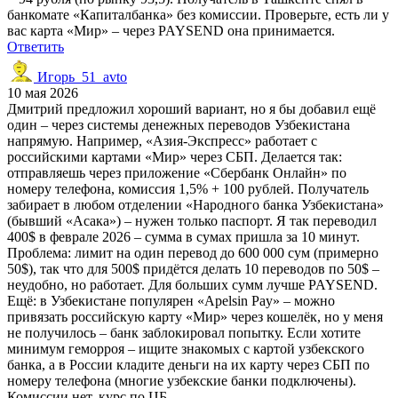
банкомате «Капиталбанка» без комиссии. Проверьте, есть ли у
вас карта «Мир» – через PAYSEND она принимается.
Ответить
Игорь_51_avto
10 мая 2026
Дмитрий предложил хороший вариант, но я бы добавил ещё
один – через системы денежных переводов Узбекистана
напрямую. Например, «Азия-Экспресс» работает с
российскими картами «Мир» через СБП. Делается так:
отправляешь через приложение «Сбербанк Онлайн» по
номеру телефона, комиссия 1,5% + 100 рублей. Получатель
забирает в любом отделении «Народного банка Узбекистана»
(бывший «Асака») – нужен только паспорт. Я так переводил
400$ в феврале 2026 – сумма в сумах пришла за 10 минут.
Проблема: лимит на один перевод до 600 000 сум (примерно
50$), так что для 500$ придётся делать 10 переводов по 50$ –
неудобно, но работает. Для больших сумм лучше PAYSEND.
Ещё: в Узбекистане популярен «Apelsin Pay» – можно
привязать российскую карту «Мир» через кошелёк, но у меня
не получилось – банк заблокировал попытку. Если хотите
минимум геморроя – ищите знакомых с картой узбекского
банка, а в России кладите деньги на их карту через СБП по
номеру телефона (многие узбекские банки подключены).
Комиссии нет, курс по ЦБ.