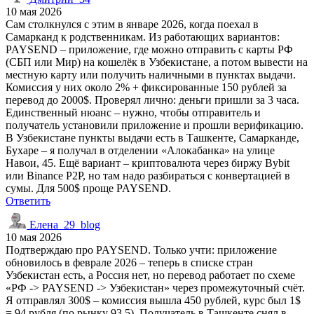
10 мая 2026
Сам столкнулся с этим в январе 2026, когда поехал в
Самарканд к родственникам. Из работающих вариантов:
PAYSEND – приложение, где можно отправить с карты РФ
(СБП или Мир) на кошелёк в Узбекистане, а потом вывести на
местную карту или получить наличными в пунктах выдачи.
Комиссия у них около 2% + фиксированные 150 рублей за
перевод до 2000$. Проверял лично: деньги пришли за 3 часа.
Единственный нюанс – нужно, чтобы отправитель и
получатель установили приложение и прошли верификацию.
В Узбекистане пункты выдачи есть в Ташкенте, Самарканде,
Бухаре – я получал в отделении «Алокабанка» на улице
Навои, 45. Ещё вариант – криптовалюта через биржу Bybit
или Binance P2P, но там надо разбираться с конвертацией в
сумы. Для 500$ проще PAYSEND.
Ответить
Елена_29_blog
10 мая 2026
Подтверждаю про PAYSEND. Только учти: приложение
обновилось в феврале 2026 – теперь в списке стран
Узбекистан есть, а Россия нет, но перевод работает по схеме
«РФ -> PAYSEND -> Узбекистан» через промежуточный счёт.
Я отправлял 300$ – комиссия вышла 450 рублей, курс был 1$
= 94 рубля (по рынку 93,5). Получатель в Ташкенте снял в