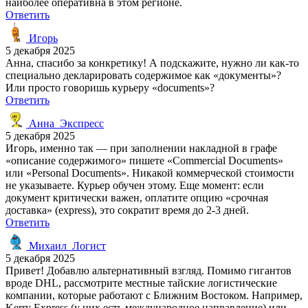
наиболее оперативна в этом регионе.
Ответить
Игорь
5 декабря 2025
Анна, спасибо за конкретику! А подскажите, нужно ли как-то
специально декларировать содержимое как «документы»?
Или просто говоришь курьеру «documents»?
Ответить
Анна_Экспресс
5 декабря 2025
Игорь, именно так — при заполнении накладной в графе
«описание содержимого» пишете «Commercial Documents»
или «Personal Documents». Никакой коммерческой стоимости
не указываете. Курьер обучен этому. Еще момент: если
документ критически важен, оплатите опцию «срочная
доставка» (express), это сократит время до 2-3 дней.
Ответить
Михаил_Логист
5 декабря 2025
Привет! Добавлю альтернативный взгляд. Помимо гигантов
вроде DHL, рассмотрите местные тайские логистические
компании, которые работают с Ближним Востоком. Например,
Kerry Express (у них есть международное направление) или