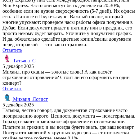
Nim Express. Часто они могут быть дешевле на 20-30%,
особенно если не нужна сверхсрочность (5-7 дней). Их офисы
есть в Патонге и Пхукет-тауне. Важный нюанс, который
многие упускают: проверьте часы работы офиса получения в
Дубае. Если документ придет в пятницу или в праздник, его
просто некому будет забрать. Уточните у получателя график.
И да, обязательно сделайте цветные копии/сканы документа
перед отправкой — это ваша страховка.
Ответить
Татьяна_С
5 декабря 2025
Михаил, про сканы — золотые слова! А как насчёт
страхования отправления? Стоит ли его оформлять на один
конверт?
Ответить
Михаил_Логист
5 декабря 2025
Татьяна, честно говоря, для документов страхование часто
неоправданно дорого. Ценность документа — нематериальна.
Гораздо важнее правильное оформление и отслеживание.
Платите за трекинг, и вы всегда будете знать, где ваш конверт.
Потеря отправлений у крупных курьеров — статистически
крайне редкое событие, менее 0.1%.