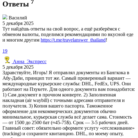
7
Ответы
Василий
5 декабря 2025
Тут найдёшь ответы на свой вопрос, а ещё разберёмся с
обменом валюты, поделимся рекомендациями по вкусной еде
и многим другим
https://t.me/travelanswer_thailand
!
19
Анна_Экспресс
5 декабря 2025
Здравствуйте, Игорь! Я отправлял документы из Бангкока в
Абу-Даби, принцип тот же. Самый проверенный вариант —
международные курьерские службы: DHL, FedEx, UPS. Они
работают на Пхукете. Для одного документа вам понадобится:
1) Сам документ в прочном конверте. 2) Заполненная
накладная (air waybill) с точными адресами отправителя и
получателя. 3) Копия вашего паспорта. Таможенное
оформление для некоммерческих документов обычно
минимальное, курьерская служба всё делает сама. Стоимость
— от 1500 до 2500 бат (≈45-75$). Срок — 3-5 рабочих дней.
Главный совет: обязательно оформите услугу «отслеживание»
(tracking) и сохраните квитанцию. DHL, по моему опыту,