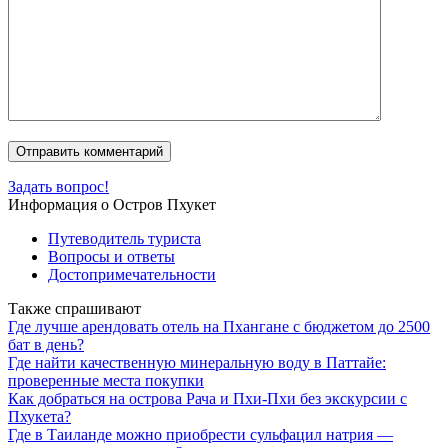
Задать вопрос!
Информация о Остров Пхукет
Путеводитель туриста
Вопросы и ответы
Достопримечательности
Также спрашивают
Где лучше арендовать отель на Пхангане с бюджетом до 2500
бат в день?
Где найти качественную минеральную воду в Паттайе:
проверенные места покупки
Как добраться на острова Рача и Пхи-Пхи без экскурсии с
Пхукета?
Где в Таиланде можно приобрести сульфацил натрия —