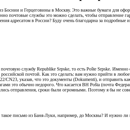
из Боснии и Герцеговины в Москву. Это важные бумаги для офор
енно почтовые службы это можно сделать, чтобы отправление г
чения адресатом в России? Буду очень благодарна за подробные
очтовую службу Republike Srpske, то есть Pošte Srpske. Именно
российской почтой. Как это сделать: вам нужно прийти в любое 
N23, указав, что это документы (Dokumenti), и отправить как з
магами это обычно недорого. Что касается BH Pošta (почта Федер
лись отправления, сроки были огромными. Поэтому я бы не сов
т такое письмо из Баня-Луки, например, до Москвы? И нужно ли