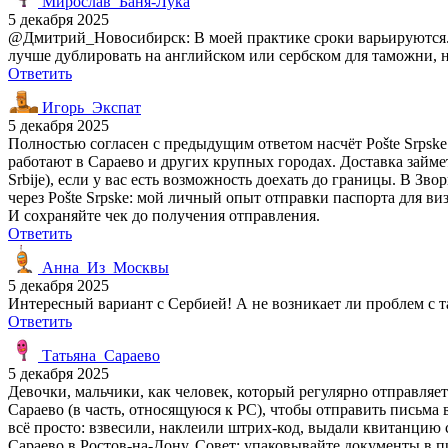
Мирослав_Баня-Лука
5 декабря 2025
@Дмитрий_Новосибирск: В моей практике сроки варьируются. В
лучше дублировать на английском или сербском для таможни, н
Ответить
Игорь_Экспат
5 декабря 2025
Полностью согласен с предыдущим ответом насчёт Pošte Srpsk
работают в Сараево и других крупных городах. Доставка займет 
Srbije), если у вас есть возможность доехать до границы. В З
через Pošte Srpske: мой личный опыт отправки паспорта для ви
И сохраняйте чек до получения отправления.
Ответить
Анна_Из_Москвы
5 декабря 2025
Интересный вариант с Сербией! А не возникает ли проблем с 
Ответить
Татьяна_Сараево
5 декабря 2025
Девочки, мальчики, как человек, который регулярно отправляет
Сараево (в часть, относящуюся к РС), чтобы отправить письма 
всё просто: взвесили, наклеили штрих-код, выдали квитанцию
Сараево в Ростов-на-Дону. Совет: упаковывайте документы в п