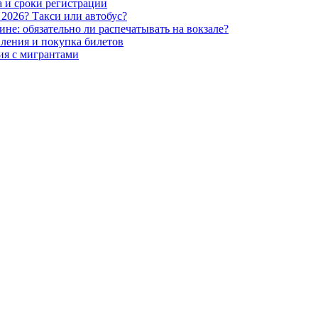
а и сроки регистрации
 2026? Такси или автобус?
не: обязательно ли распечатывать на вокзале?
вления и покупка билетов
ция с мигрантами