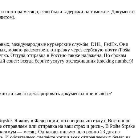
 и полтора месяца, если были задержки на таможне. Документы
литом).
первых, международные курьерские службы: DHL, FedEx. Они
рых, можно рассмотреть отправку через сербскую почту (Pošta
легко. Оттуда отправка в Россию также налажена. По срокам
 совет: всегда берите услугу отслеживания (tracking number)!
но ли как-то декларировать документы при вывозе?
 Srpske. Я живу в Федерации, но специально езжу в Восточное
 отправляем или отправка на ваш страх и риск». В Pošte Srpske
максимум — месяц. Однажды письмо шло ровно 23 дня из
ь. И обязательно сделайте копии всех отправляемых бумаг на