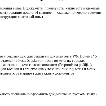
мления визы. Подскажите, пожалуйста, какие есть надежные
арантированно дошло. И главное — сколько примерно времени
 инструкции и личный опыт!
 её я рекомендую для отправки документов в РФ. Почему? У
отделение Pošte Srpske (они есть во многих городах
аказное письмо с отслеживанием (Preporučena pošiljka).
ации Боснии и Герцеговины), то с ней лично у меня и моих
етовала этот маршрут для важных документов.
 как-то специально оформлять документы на русском языке?