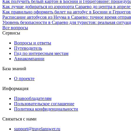
Как получить белый картон в Боснии и Герцеговине: процедур
Как лучше добираться из аэропорта Сараево до центра в апреле
Как правильно оформить билет на автобус в Боснии и Герцегови
Расписание автобусов из Неума в Сараево: точное время отпра
Уровень безопасности в Сараево для туристов: реальная ситуа
Все вопросы
Сервисы
Вопросы и ответы
Путеводитель
Гид по интересным местам
Авиакомпании
База знаний
О проекте
Информация
Правообладателям
Пользовательское соглашение
Политика конфиденциальности
Связаться с нами
support@travelanswer.ru