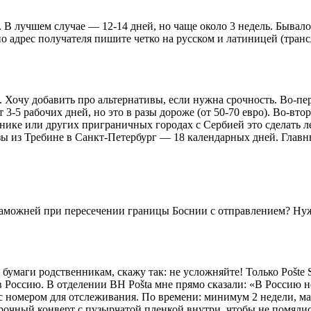
 лучшем случае — 12-14 дней, но чаще около 3 недель. Бывало
о адрес получателя пишите четко на русском и латиницей (транс
e. Хочу добавить про альтернативы, если нужна срочность. Во-
3-5 рабочих дней, но это в разы дороже (от 50-70 евро). Во-вто
ворнике или других приграничных городах с Сербией это сделать 
зы из Требине в Санкт-Петербург — 18 календарных дней. Главный
таможней при пересечении границы Боснии с отправлением? Нуж
 бумаги родственникам, скажу так: не усложняйте! Только Pošte
в Россию. В отделении BH Pošta мне прямо сказали: «В Россию не
 с номером для отслеживания. По времени: минимум 2 недели, 
рочный конверт с пузырчатой пленкой внутри, чтобы не помялис