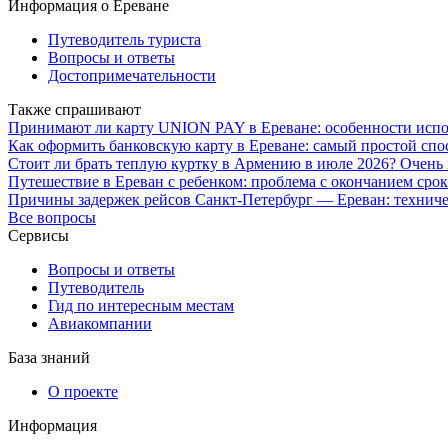
Информация о Ереване
Путеводитель туриста
Вопросы и ответы
Достопримечательности
Также спрашивают
Принимают ли карту UNION PAY в Ереване: особенности испо
Как оформить банковскую карту в Ереване: самый простой спо
Стоит ли брать теплую куртку в Армению в июле 2026? Очень 
Путешествие в Ереван с ребенком: проблема с окончанием срок
Причины задержек рейсов Санкт-Петербург — Ереван: технич
Все вопросы
Сервисы
Вопросы и ответы
Путеводитель
Гид по интересным местам
Авиакомпании
База знаний
О проекте
Информация