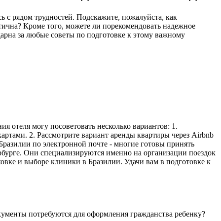
ь с рядом трудностей. Подскажите, пожалуйста, как
атична? Кроме того, можете ли порекомендовать надежное
арна за любые советы по подготовке к этому важному
ия отеля могу посоветовать несколько вариантов: 1.
картами. 2. Рассмотрите вариант аренды квартиры через Airbnb
 Бразилии по электронной почте - многие готовы принять
ербурге. Они специализируются именно на организации поездок
ховке и выборе клиники в Бразилии. Удачи вам в подготовке к
документы потребуются для оформления гражданства ребенку?