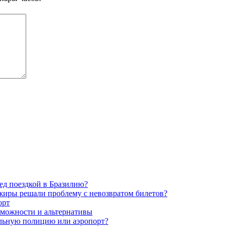
ед поездкой в Бразилию?
ажиры решали проблему с невозвратом билетов?
орт
озможности и альтернативы
альную полицию или аэропорт?