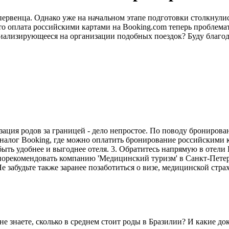
ервенца. Однако уже на начальном этапе подготовки столкнулис
что оплата российскими картами на Booking.com теперь проблем
циализирующееся на организации подобных поездок? Буду благод
ация родов за границей - дело непростое. По поводу бронирован
 аналог Booking, где можно оплатить бронирование российскими 
быть удобнее и выгоднее отеля. 3. Обратитесь напрямую в отели
у порекомендовать компанию 'Медицинский туризм' в Санкт-Пет
 забудьте также заранее позаботиться о визе, медицинской стра
не знаете, сколько в среднем стоит роды в Бразилии? И какие 