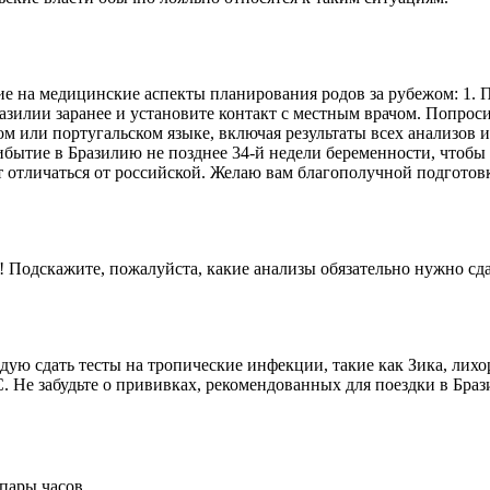
ие на медицинские аспекты планирования родов за рубежом: 1. Пр
азилии заранее и установите контакт с местным врачом. Попроси
или португальском языке, включая результаты всех анализов и
ытие в Бразилию не позднее 34-й недели беременности, чтобы а
 отличаться от российской. Желаю вам благополучной подготовк
 Подскажите, пожалуйста, какие анализы обязательно нужно сда
ую сдать тесты на тропические инфекции, такие как Зика, лихо
С. Не забудьте о прививках, рекомендованных для поездки в Бра
пары часов.