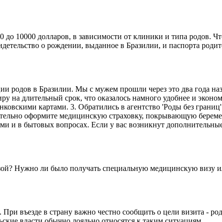
0 до 10000 долларов, в зависимости от клиники и типа родов. Ч
детельство о рождении, выданное в Бразилии, и паспорта родит
ии родов в Бразилии. Мы с мужем прошли через это два года на
у на длительный срок, что оказалось намного удобнее и экономи
банковскими картами. 3. Обратились в агентство 'Роды без гран
зательно оформите медицинскую страховку, покрывающую беремен
ами и в бытовых вопросах. Если у вас возникнут дополнительные
визой? Нужно ли было получать специальную медицинскую визу 
При въезде в страну важно честно сообщить о цели визита - ро
ские власти обычно лояльно относятся к таким ситуациям.