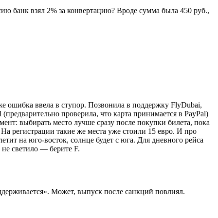
ию банк взял 2% за конвертацию? Вроде сумма была 450 руб.,
же ошибка ввела в ступор. Позвонила в поддержку FlyDubai,
l (предварительно проверила, что карта принимается в PayPal)
мент: выбирать место лучше сразу после покупки билета, пока
. На регистрации такие же места уже стоили 15 евро. И про
тит на юго-восток, солнце будет с юга. Для дневного рейса
 не светило — берите F.
ддерживается». Может, выпуск после санкций повлиял.