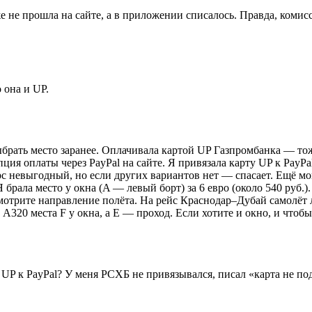
не прошла на сайте, а в приложении списалось. Правда, комисс
 она и UP.
ыбрать место заранее. Оплачивала картой UP Газпромбанка — то
пция оплаты через PayPal на сайте. Я привязала карту UP к PayPa
рс невыгодный, но если других вариантов нет — спасает. Ещё мо
 брала место у окна (A — левый борт) за 6 евро (около 540 руб.)
мотрите направление полёта. На рейс Краснодар–Дубай самолёт ле
A320 места F у окна, а E — проход. Если хотите и окно, и чтобы
 UP к PayPal? У меня РСХБ не привязывался, писал «карта не по