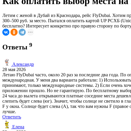
Как оплатить выбор места на
Летим с женой в Дубай из Краснодара, рейс FlyDubai. Хотим пр
300–500 руб. за место. Пытался оплатить картой UP РСХБ (Unio
бесплатно? Интересует конкретно про правую сторону по борту,
9
Ответы
Александр
28 мая 2026
Летаю FlyDubai часто, около 20 раз за последние два года. По
международная. У меня два варианта работали: 1) Использовать 
принимают, только международные системы. 2) Если очень хоче
приложении прошло. Но не гарантирую. По бесплатному выбору
24 часа до вылета открываются платные соседние места дешевле
слепить будет слева (юг). Значит, чтобы солнце не светило в г
F у окна. Солнце будет слева (A), так что вам нужны F (правое
лучше.
Ответить
Елена