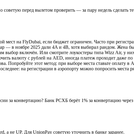
о советую перед вылетом проверить — за пару недель сделать те
 мест на FlyDubai, если бюджет ограничен. Часто при регистрац
дар — в ноябре 2025 дали 4A и 4B, хотя выбирал рандом. Жена б
ам выбор включён. Или смотрите лоукостеры типа Wizz Air, у них
чить валюту с рублей на AED, иногда платеж проходит даже по U
ова. Попробуйте этот метод: при выборе места ставьте оплату в
следнее: на регистрации в аэропорту можно попросить места ряд
сии за конвертацию? Банк РСХБ берёт 1% за конвертацию через
rd, а не UP. Для UnionPay советую уточнить в банке заранее.