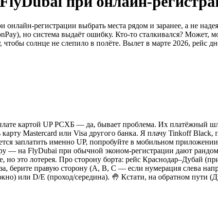
 FlyDubai при онлайн-регистра
и онлайн-регистрации выбрать места рядом и заранее, а не наде
nPay), но система выдаёт ошибку. Кто-то сталкивался? Может, м
 чтобы солнце не слепило в полёте. Вылет в марте 2026, рейс д
 оплате картой UP РСХБ — да, бывает проблема. Их платёжный шл
карту Mastercard или Visa другого банка. Я плачу Tinkoff Black,
тся заплатить именно UP, попробуйте в мобильном приложении Fl
 — на FlyDubai при обычной эконом-регистрации дают рандомное
, но это лотерея. Про сторону борта: рейс Краснодар–Дубай (при
лаза, берите правую сторону (A, B, C — если нумерация слева нап
 окно) или D/E (проход/середина). 🤚 Кстати, на обратном пути (