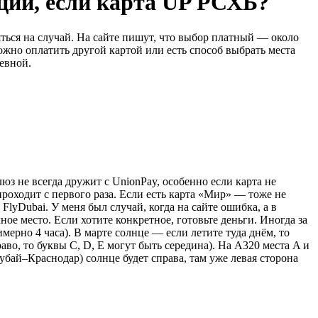
ции, если карта UP РСХБ?
яться на случай. На сайте пишут, что выбор платный — около
ожно оплатить другой картой или есть способ выбрать места
невной.
юз не всегда дружит с UnionPay, особенно если карта не
 проходит с первого раза. Если есть карта «Мир» — тоже не
yDubai. У меня был случай, когда на сайте ошибка, а в
 место. Если хотите конкретное, готовьте деньги. Иногда за
мерно 4 часа). В марте солнце — если летите туда днём, то
раво, то буквы C, D, E могут быть середина). На A320 места A и
Дубай–Краснодар) солнце будет справа, там уже левая сторона