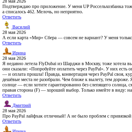
28 мая 2026
Подтверждаю про приложение. У меня UP Россельхозбанка тоже 
а списалось 462. Мелочь, но неприятно.
Ответить
Василий
28 мая 2026
А если карта «Мир» Сбера — совсем не вариант? У меня только
Ответить
Ирина
28 мая 2026
Я недавно летела FlyDubai из Шарджи в Москву, тоже хотела в
они сказали: «Попробуйте оплатить через PayPal». У них есть о
— и оплата прошла! Правда, конвертация через PayPal своя, ку
дешёвые места не разобрали. Чем ближе к вылету, тем дороже. Я
солнце — если хотите гарантированно без слепящего солнца, с
правая сторона (F) — хороший выбор. Только имейте в виду: на 
Ответить
Дмитрий
28 мая 2026
Про PayPal лайфхак отличный! А не было проблем с привязкой
Ответить
Ирина