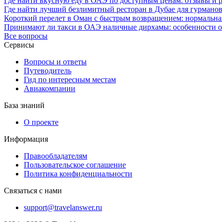
Где найти вкусную еду в ОАЭ по доступным ценам: отзывы и 
Где найти лучший безлимитный ресторан в Дубае для гурмано
Короткий перелет в Оман с быстрым возвращением: нормальная
Принимают ли такси в ОАЭ наличные дирхамы: особенности о
Все вопросы
Сервисы
Вопросы и ответы
Путеводитель
Гид по интересным местам
Авиакомпании
База знаний
О проекте
Информация
Правообладателям
Пользовательское соглашение
Политика конфиденциальности
Связаться с нами
support@travelanswer.ru