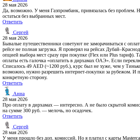
28 мая 2026
Да, возможно. У меня Газпромбанк, привязалась без проблем. Н
остаться без выбранных мест.
Ответить
Сергей
28 мая 2026
Бывалые путешественники советуют не заморачиваться с оплатой
рейсе не полная загрузка. Я проверял на рейсах Дубай–Красно
опцией выбора мест сразу при покупке (Flex или Plus тариф). Т
оплаты есть галочка «оплатить в дирхамах ОАЭ». Если переклю
Списалось 49 AED (~1200 руб.), курс был не хуже, чем у Тиньк
возможно, нужно разрешить интернет-покупки за рубежом. И по
конкретную сторону.
Ответить
Анна
28 мая 2026
Про оплату в дирхамах — интересно. А не было скрытой комис
на сумме 300 руб. — мелочь, но осадочек.
Ответить
Сергей
28 мая 2026
У меня прошло без доп. комиссий. Но я платил с карты Masterca