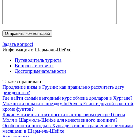
Задать вопрос!
Информация о Шарм-эль-Шейхе
Путеводитель туриста
Вопросы и ответы
Достопримечательности
Также спрашивают
Продление визы в Грузии: как правильно рассчитать дату
резиденства?
Где найти самый выгодный курс обмена долларов в Хургаде?
Можно ли оплатить поездку InDrive в Египте другой валютой,
кроме фунтов?
Какие магазины стоит посетить в торговом центре Генена
Молл в Шарм-эль-Шейхе для качественного шопинга?
Особенности погоды в Хургаде в июне: сравнение с зимними
месяцами в Шарм-эль-Шейхе
Все вопросы