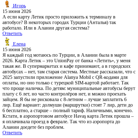
Игорь
15 июня 2026
А если карту Летик просто приложить к терминалу в
автобусе? В некоторых городах Турции (Анталья) так
работало. Или в Алании другая система?
Ответить
Елена
15 июня 2026
Я каждый год мотаюсь по Турции, в Алании была в марте
2026. Карта Летик – это UnionPay от банка «Летить», у меня
такая же. В супермаркетах и кафе принимают, а в городских
автобусах – нет, там старая система. Местные рассказали, что с
2025 запустили приложение Alanya Mobil с QR-кодами для
оплаты, но оно только с турецкой SIM-картой работает. Так
что проще наличка. По детям: муниципальные автобусы берут
плату с 6 лет, но часто контролёров нет, и можно проехать
зайцем. Я бы не рисковала с 8-летним – лучше заплатить 6
лир. Ещё вариант: долмуши (маршрутки) стоят 7 лир, дети до
6 бесплатно, а старше – полный тариф. Наличными, конечно.
Кстати, в аэропортовом автобусе Havaş карта Летик прошла –
я оплачивала проезд в феврале. Так что из аэропорта до
Алании доедете без проблем.
Ответить