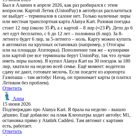
Был в Алании в апреле 2026, как раз разбирался с этим
вопросом. Картой Летик (UnionPay) в автобусах расплатиться
не выйдет – терминалов в салоне нет. Только наличные лиры
или местная транспортная карта Alanya Kart. Разовая поездка
стоит 12 лир (около 35 ₽), а с картой – 8 лир (≈23 ₽). Дети до 6
лет едут бесплатно, с 6 до 12 лет – половина (6 лир). За 8-
летнего будет 6 лир, за 5-летнего – ноль. Карту можно купить
в автоматах на крупных остановках (например, у Отогары
или на площади Ататюрка). Пополнение там же – купюрами
или картой (не все терминалы берут UnionPay, так что лучше
иметь лиры налом). Я купил Alanya Kart на 30 поездок за 180
лир, хватило на неделю всей семье. Ещё момент: водители
сдачу не дают, готовьте мелочь. Если поедете из аэропорта
Газипаша – там автобус Havaş, он принимает карты (я платил
Летиком без проблем).
Ответить
Анна
15 июня 2026
Подтверждаю про Alanya Kart. Я брала на неделю – вышло
дёшево. Ещё добавлю: на пляж Клеопатры ходит автобус M1,
остановка прямо у Atatürk Caddesi. Там автомат с картами
есть, работает.
Ответить