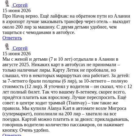
Сергей
15 июня 2026
Про Havaş верно. Ещё лайфхак: на обратном пути из Алании
в аэропорт лучше заказывать трансфер через отель – выходит
около 200 лир за машину. С двумя детьми удобнее, чем
тащиться с чемоданами в автобусе.
Ответить
Сергей
15 июня 2026
Мы с женой и детьми (7 и 10 лет) отдыхали в Алании в
августе 2025. Никаких карт в автобусах не принимали –
только наличные лиры. Карту Летик не пробовали, но
слышал, что в некоторых маршрутках она работает. За детей:
за 7-летнего брали полцены (6 лир), за 10-летнего – полную
стоимость (12 лир). Я уточнял у водителя – он сказал, что с 12
лет полный билет. Так что вашему 8-летнему, скорее всего,
придётся платить как взрослому. Лучше переспросить. Ещё
совет: в центре ходит трамвай (Tramvay) – там такие же
правила. Мы купили Alanya Kart в автомате возле Мигроса
(супермаркет), пополнили на 200 лир – хватило на все
поездки. Картой можно платить и за двоих: прикладываешь,
говоришь водителю количество пассажиров, он нажимает
кнопку. Очень удобно.
Ответить