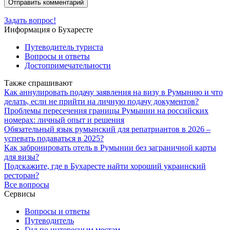
Задать вопрос!
Информация о Бухаресте
Путеводитель туриста
Вопросы и ответы
Достопримечательности
Также спрашивают
Как аннулировать подачу заявления на визу в Румынию и что
делать, если не прийти на личную подачу документов?
Проблемы пересечения границы Румынии на российских
номерах: личный опыт и решения
Обязательный язык румынский для репатриантов в 2026 –
успевать подаваться в 2025?
Как забронировать отель в Румынии без заграничной карты
для визы?
Подскажите, где в Бухаресте найти хороший украинский
ресторан?
Все вопросы
Сервисы
Вопросы и ответы
Путеводитель
Гид по интересным местам