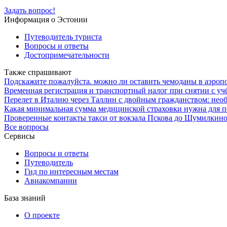
Задать вопрос!
Информация о Эстонии
Путеводитель туриста
Вопросы и ответы
Достопримечательности
Также спрашивают
Подскажите пожалуйста. можно ли оставить чемоданы в аэропо
Временная регистрация и транспортный налог при снятии с учё
Перелет в Италию через Таллин с двойным гражданством: нео
Какая минимальная сумма медицинской страховки нужна для п
Проверенные контакты такси от вокзала Пскова до Шумилкино
Все вопросы
Сервисы
Вопросы и ответы
Путеводитель
Гид по интересным местам
Авиакомпании
База знаний
О проекте