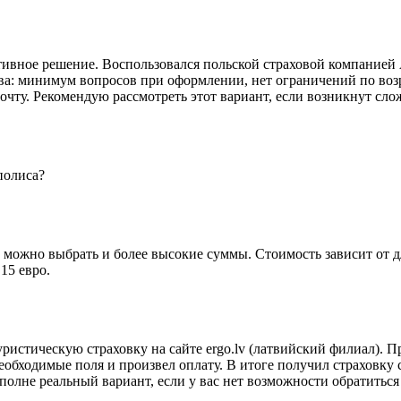
ивное решение. Воспользовался польской страховой компанией AX
ва: минимум вопросов при оформлении, нет ограничений по возр
почту. Рекомендую рассмотреть этот вариант, если возникнут сл
полиса?
о можно выбрать и более высокие суммы. Стоимость зависит от 
15 евро.
ристическую страховку на сайте ergo.lv (латвийский филиал). П
бходимые поля и произвел оплату. В итоге получил страховку с
о это вполне реальный вариант, если у вас нет возможности обратить