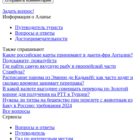
Задать вопрос!
Информация о Аланье
Путеводитель туриста
Вопросы и ответы
Достопримечательности
Также спрашивают
Какие российские карты принимают в дьюти-фри Анталии?
Подскажите, пожалуйста
Где найти самую вкусную рыбу в европейской части
Стамбула?
Расписание парома из Эминю до Кадыкёй: как часто ходят и
сколько времени занимает переправа?
В какой валюте выгоднее совершать переводы по Золотой
короне для получения на PTT в Турции?
Нужны ли титры на бешенство при перелете с животным из
Баку в Россию: требования 2024
Все вопросы
Сервисы
Вопросы и ответы
Путеводитель
Гид по интересным местам