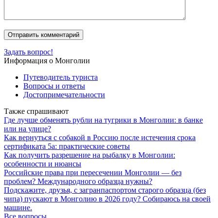
Задать вопрос!
Информация о Монголии
Путеводитель туриста
Вопросы и ответы
Достопримечательности
Также спрашивают
Где лучше обменять рубли на тугрики в Монголии: в банке
или на улице?
Как вернуться с собакой в Россию после истечения срока
сертификата 5а: практические советы
Как получить разрешение на рыбалку в Монголии:
особенности и нюансы
Российские права при пересечении Монголии — без
проблем? Международного образца нужны?
Подскажите, друзья, с загранпаспортом старого образца (без
чипа) пускают в Монголию в 2026 году? Собираюсь на своей
машине.
Все вопросы