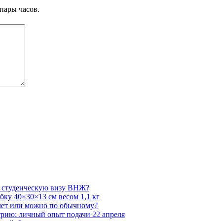
пары часов.
а студенческую визу ВНЖ?
бку 40×30×13 см весом 1,1 кг
лет или можно по обычному?
трию: личный опыт подачи 22 апреля