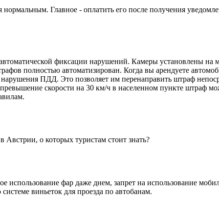
ся нормальным. Главное - оплатить его после получения уведомл
а автоматической фиксации нарушений. Камеры установлены на 
трафов полностью автоматизирован. Когда вы арендуете автомо
е нарушения ПДД. Это позволяет им перенаправить штраф непос
ревышение скорости на 30 км/ч в населенном пункте штраф мож
авилам.
в Австрии, о которых туристам стоит знать?
е использование фар даже днем, запрет на использование мобиль
системе виньеток для проезда по автобанам.