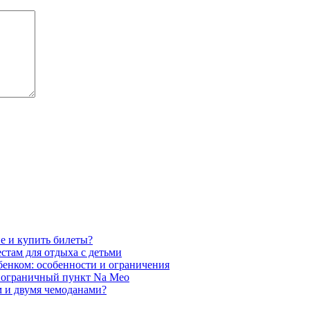
е и купить билеты?
стам для отдыха с детьми
бенком: особенности и ограничения
з пограничный пункт Na Meo
м и двумя чемоданами?