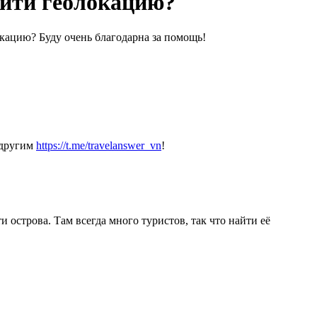
айти геолокацию?
окацию? Буду очень благодарна за помощь!
 другим
https://t.me/travelanswer_vn
!
 острова. Там всегда много туристов, так что найти её