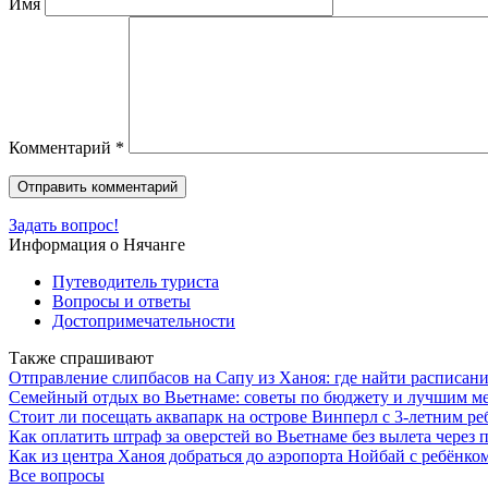
Имя
Комментарий
*
Задать вопрос!
Информация о Нячанге
Путеводитель туриста
Вопросы и ответы
Достопримечательности
Также спрашивают
Отправление слипбасов на Сапу из Ханоя: где найти расписани
Семейный отдых во Вьетнаме: советы по бюджету и лучшим ме
Стоит ли посещать аквапарк на острове Винперл с 3-летним ре
Как оплатить штраф за оверстей во Вьетнаме без вылета чере
Как из центра Ханоя добраться до аэропорта Нойбай с ребёнко
Все вопросы