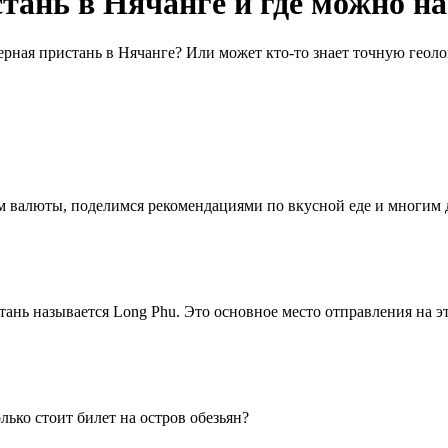
стань в Нячанге и где можно н
верная пристань в Нячанге? Или может кто-то знает точную геол
ном валюты, поделимся рекомендациями по вкусной еде и многим
тань называется Long Phu. Это основное место отправления на эти
ько стоит билет на остров обезьян?