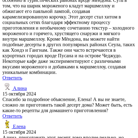
особенно в туристических районах вроде Мёндона. Суть в
том, что на шарик мороженого кладут маршмеллоу и
обжигают его паяльной лампой, создавая
карамелизированную корочку. Этот десерт стал хитом в
социальных сетях благодаря эффектному процессу
приготовления и необычному сочетанию текстур – холодного
мороженого и горячего, хрустящего снаружи и мягкого
внутри маршмеллоу. Кроме Мёндона, вы можете найти
подобные десерты в других популярных районах Сеула, таких
как Хондэ и Гангнам. Также они часто встречаются в
курортных городах вроде Пусана и на острове Чеджудо.
Некоторые кафе даже экспериментируют с различными
вкусами мороженого и добавками к маршмеллоу, создавая
уникальные комбинации.
Ответить
Алина
15 октября 2024
Спасибо за подробное объяснение, Елена! А вы не знаете,
сложно ли приготовить такой десерт дома? Может быть, есть
какие-то рецепты для домашнего приготовления?
Ответить
Елена
15 октября 2024
Алина, приготовить этот десерт дома вполне реально, но