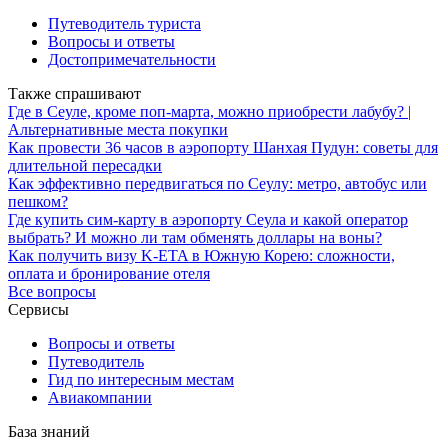
Путеводитель туриста
Вопросы и ответы
Достопримечательности
Также спрашивают
Где в Сеуле, кроме поп-марта, можно приобрести лабубу? |
Альтернативные места покупки
Как провести 36 часов в аэропорту Шанхая Пудун: советы для
длительной пересадки
Как эффективно передвигаться по Сеулу: метро, автобус или
пешком?
Где купить сим-карту в аэропорту Сеула и какой оператор
выбрать? И можно ли там обменять доллары на воны?
Как получить визу K-ETA в Южную Корею: сложности,
оплата и бронирование отеля
Все вопросы
Сервисы
Вопросы и ответы
Путеводитель
Гид по интересным местам
Авиакомпании
База знаний