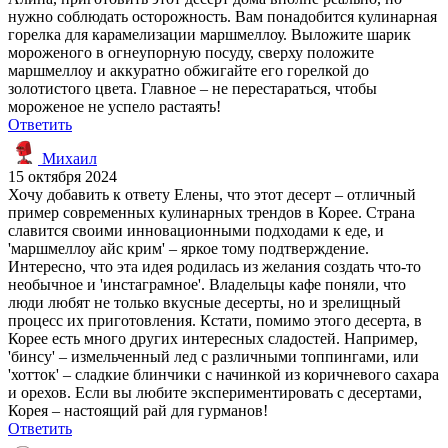
нужно соблюдать осторожность. Вам понадобится кулинарная
горелка для карамелизации маршмеллоу. Выложите шарик
мороженого в огнеупорную посуду, сверху положите
маршмеллоу и аккуратно обжигайте его горелкой до
золотистого цвета. Главное – не перестараться, чтобы
мороженое не успело растаять!
Ответить
Михаил
15 октября 2024
Хочу добавить к ответу Елены, что этот десерт – отличный
пример современных кулинарных трендов в Корее. Страна
славится своими инновационными подходами к еде, и
'маршмеллоу айс крим' – яркое тому подтверждение.
Интересно, что эта идея родилась из желания создать что-то
необычное и 'инстаграмное'. Владельцы кафе поняли, что
люди любят не только вкусные десерты, но и зрелищный
процесс их приготовления. Кстати, помимо этого десерта, в
Корее есть много других интересных сладостей. Например,
'бинсу' – измельченный лед с различными топпингами, или
'хотток' – сладкие блинчики с начинкой из коричневого сахара
и орехов. Если вы любите экспериментировать с десертами,
Корея – настоящий рай для гурманов!
Ответить