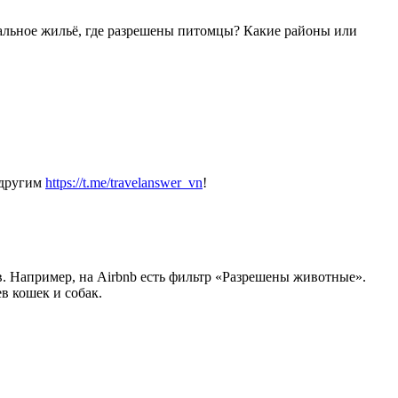
альное жильё, где разрешены питомцы? Какие районы или
 другим
https://t.me/travelanswer_vn
!
ев. Например, на Airbnb есть фильтр «Разрешены животные».
в кошек и собак.