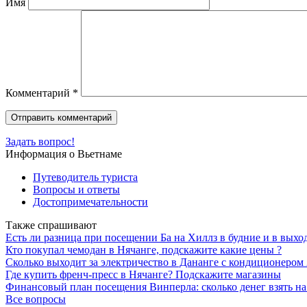
Имя
Комментарий
*
Задать вопрос!
Информация о Вьетнаме
Путеводитель туриста
Вопросы и ответы
Достопримечательности
Также спрашивают
Есть ли разница при посещении Ба на Хиллз в будние и в выхо
Кто покупал чемодан в Нячанге, подскажите какие цены ?
Сколько выходит за электричество в Дананге с кондиционером 
Где купить френч-пресс в Нячанге? Подскажите магазины
Финансовый план посещения Винперла: сколько денег взять на 
Все вопросы