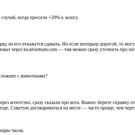
 случай, когда просили +20% к залогу.
 вряд ли его откажутся сдавать. Но если интерьер дорогой, то мо
мал через localvietnam.com — там можно сразу уточнить про пи
 сложнее с животными?
ез агентство, сразу сказали про кота. Важно: берите справку от
езде. Советую договариваться на месте — часто проще, чем через
пары часов.